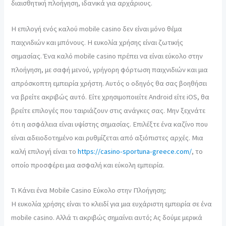
διαισθητική πλοήγηση, ιδανικά για αρχάριους.
Η επιλογή ενός καλού mobile casino δεν είναι μόνο θέμα
παιχνιδιών και μπόνους. Η ευκολία χρήσης είναι ζωτικής
σημασίας. Ένα καλό mobile casino πρέπει να είναι εύκολο στην
πλοήγηση, με σαφή μενού, γρήγορη φόρτωση παιχνιδιών και μια
απρόσκοπτη εμπειρία χρήστη. Αυτός ο οδηγός θα σας βοηθήσει
να βρείτε ακριβώς αυτό. Είτε χρησιμοποιείτε Android είτε iOS, θα
βρείτε επιλογές που ταιριάζουν στις ανάγκες σας. Μην ξεχνάτε
ότι η ασφάλεια είναι υψίστης σημασίας. Επιλέξτε ένα καζίνο που
είναι αδειοδοτημένο και ρυθμίζεται από αξιόπιστες αρχές. Μια
καλή επιλογή είναι το
https://casino-sportuna-greece.com/
, το
οποίο προσφέρει μια ασφαλή και εύκολη εμπειρία.
Τι Κάνει ένα Mobile Casino Εύκολο στην Πλοήγηση;
Η ευκολία χρήσης είναι το κλειδί για μια ευχάριστη εμπειρία σε ένα
mobile casino. Αλλά τι ακριβώς σημαίνει αυτό; Ας δούμε μερικά