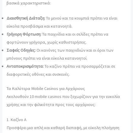
βασικά χαρακτηριστικά:
Διαισθητική Διάταξη:
Το μενού και τα κουμπιά πρέπει να είναι
εύκολα προσβάσιμα και κατανοητά.
Γρήγορη Φόρτωση:
Τα παιχνίδια και οι σελίδες πρέπει να
φορτώνουν γρήγορα, χωρίς καθυστερήσεις.
Σαφείς Οδηγίες:
Οι κανόνες των παιχνιδιών και οι όροι των
μπόνους πρέπει να είναι εύκολα κατανοητοί.
Ανταποκρισιμότητα:
Το καζίνο πρέπει να προσαρμόζεται σε
διαφορετικές οθόνες και συσκευές.
Τα Καλύτερα Mobile Casinos για Αρχάριους
Ακολουθούν 10 mobile casinos που ξεχωρίζουν για την ευκολία
χρήσης και την φιλικότητα προς τους αρχάριους:
1. Καζίνο Α
Προσφέρει μια απλή και καθαρή διεπαφή, με εύκολη πλοήγηση