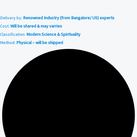
Delivery by:
Renowned Industry (from Bangalore/ US) experts
Cost:
Will be shared & may varries
Classification:
Modern Science & Spirituality
Method:
Physical – will be shipped