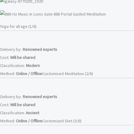
Yoga for all age (1/6)
Delivery by:
Renowned experts
Cost:
Will be shared
Classification:
Modern
Method:
Online / Offline
Customised Meditation (2/6)
Delivery by:
Renowned experts
Cost:
Will be shared
Classification:
Ancient
Method:
Online / Offline
Customized Diet (3/6)