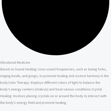
Vibrational Medicine
Based on Sound Healing: Uses sound frequencies, such as tuning forks,
singing bowls, and gongs, to promote healing and restore harmony in the
body.Color Therapy: Employs different colors of light to balance the
body’s energy centers (chakras) and treat various conditions.Crystal
Healing: Involves placing crystals on or around the body to interact with
the body’s energy field and promote healing.