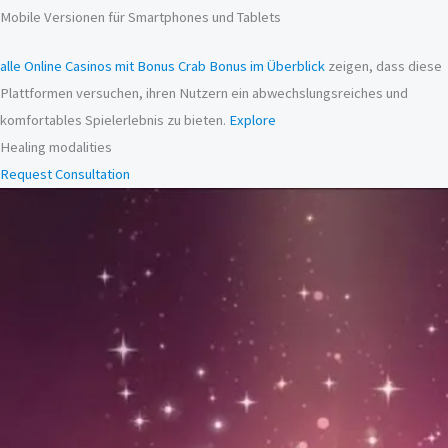
Mobile Versionen für Smartphones und Tablets
alle Online Casinos mit Bonus Crab Bonus im Überblick
zeigen, dass diese
Plattformen versuchen, ihren Nutzern ein abwechslungsreiches und
komfortables Spielerlebnis zu bieten.
Explore
Healing modalities
Request Consultation