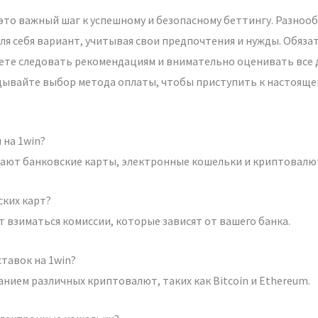
это важный шаг к успешному и безопасному беттингу. Разноо
я себя вариант, учитывая свои предпочтения и нужды. Обяза
дете следовать рекомендациям и внимательно оценивать все 
ывайте выбор метода оплаты, чтобы приступить к настоящем
 на 1win?
ают банковские карты, электронные кошельки и криптовалю
ских карт?
т взиматься комиссии, которые зависят от вашего банка.
ставок на 1win?
анием различных криптовалют, таких как Bitcoin и Ethereum.