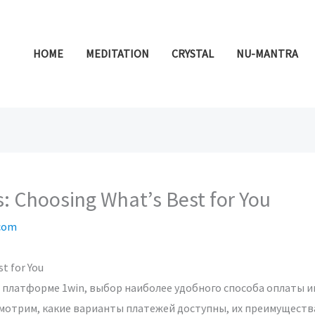
HOME
MEDITATION
CRYSTAL
NU-MANTRA
: Choosing What’s Best for You
.com
t for You
а платформе 1win, выбор наиболее удобного способа оплаты 
смотрим, какие варианты платежей доступны, их преимущества