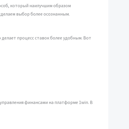
пособ, который наилучшим образом
сделаем выбор более осознанным.
 делает процесс ставок более удобным. Вот
 управления финансами на платформе 1win. В