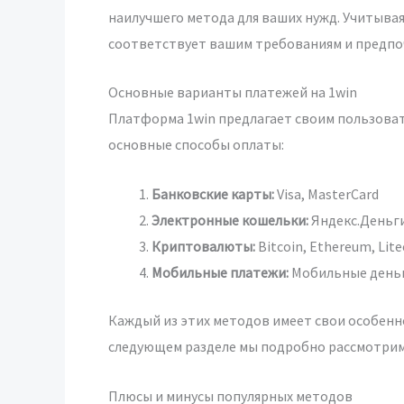
наилучшего метода для ваших нужд. Учитыва
соответствует вашим требованиям и предпоч
Основные варианты платежей на 1win
Платформа 1win предлагает своим пользовате
основные способы оплаты:
Банковские карты:
Visa, MasterCard
Электронные кошельки:
Яндекс.Деньги
Криптовалюты:
Bitcoin, Ethereum, Lite
Мобильные платежи:
Мобильные деньг
Каждый из этих методов имеет свои особенн
следующем разделе мы подробно рассмотрим 
Плюсы и минусы популярных методов