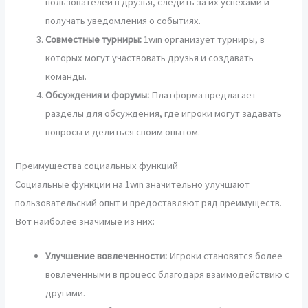
пользователей в друзья, следить за их успехами и
получать уведомления о событиях.
Совместные турниры:
1win организует турниры, в
которых могут участвовать друзья и создавать
команды.
Обсуждения и форумы:
Платформа предлагает
разделы для обсуждения, где игроки могут задавать
вопросы и делиться своим опытом.
Преимущества социальных функций
Социальные функции на 1win значительно улучшают
пользовательский опыт и предоставляют ряд преимуществ.
Вот наиболее значимые из них:
Улучшение вовлеченности:
Игроки становятся более
вовлеченными в процесс благодаря взаимодействию с
другими.