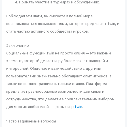
Принять участие в турнирах и обсуждениях.
Соблюдая эти шаги, вы сможете в полной мере
воспользоваться возможностями, которые предлагает 1win, и
стать частью активного сообщества игроков.
Заключение
Социальные функции 1win не просто опция — это важный
элемент, который делает игру более захватывающей и
интересной. Общение и взаимодействие с другими
пользователями значительно обогащают опыт игроков, а
также позволяют развивать навыки ставок. Платформа
предлагает разнообразные возможности для связи и
сотрудничества, что делает ее привлекательным выбором
для многих любителей азартных игр
1win
.
Часто задаваемые вопросы