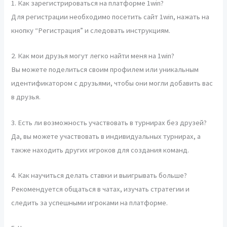
1. Как зарегистрироваться на платформе 1win?
Для регистрации необходимо посетить сайт 1win, нажать на
кнопку “Регистрация” и следовать инструкциям.
2. Как мои друзья могут легко найти меня на 1win?
Вы можете поделиться своим профилем или уникальным
идентификатором с друзьями, чтобы они могли добавить вас
в друзья.
3. Есть ли возможность участвовать в турнирах без друзей?
Да, вы можете участвовать в индивидуальных турнирах, а
также находить других игроков для создания команд.
4. Как научиться делать ставки и выигрывать больше?
Рекомендуется общаться в чатах, изучать стратегии и
следить за успешными игроками на платформе.