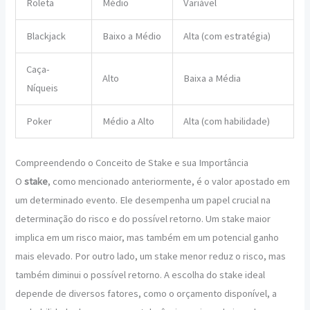
Roleta
Médio
Variável
Blackjack
Baixo a Médio
Alta (com estratégia)
Caça-
Alto
Baixa a Média
Níqueis
Poker
Médio a Alto
Alta (com habilidade)
Compreendendo o Conceito de Stake e sua Importância
O
stake
, como mencionado anteriormente, é o valor apostado em
um determinado evento. Ele desempenha um papel crucial na
determinação do risco e do possível retorno. Um stake maior
implica em um risco maior, mas também em um potencial ganho
mais elevado. Por outro lado, um stake menor reduz o risco, mas
também diminui o possível retorno. A escolha do stake ideal
depende de diversos fatores, como o orçamento disponível, a