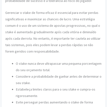
probabilidade de sucesso e a tolerância ao risco do jogador.
Gerenciar o stake de forma eficaz é essencial para evitar perdas
significativas e maximizar as chances de lucro. Uma estratégia
comum é o uso de um sistema de apostas progressivas, no qual o
stake é aumentado gradualmente após cada vitória e diminuído
após cada derrota. No entanto, é importante ter cautela ao utilizar
tais sistemas, pois eles podem levar a perdas rápidas se não
forem geridos com responsabilidade.
O stake nunca deve ultrapassar uma pequena porcentagem
do seu orçamento total.
Considere a probabilidade de ganhar antes de determinar o
seu stake.
Estabeleça limites claros para o seu stake e cumpra-os
rigorosamente.
Evite perseguir perdas aumentando o stake de forma