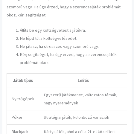
szomorú vagy. Ha úgy érzed, hogy a szerencsejáték problémát
okoz, kérj segítséget.
Állíts be egy költségvetést a játékra.
Ne lépd túl a költségvetésedet.
Ne játssz, ha stresszes vagy szomorú vagy.
Kérj segítséget, ha úgy érzed, hogy a szerencsejáték
problémát okoz.
Játék típus
Leírás
Egyszerű játékmenet, változatos témák,
Nyerőgépek
nagy nyeremények
Póker
Stratégiai játék, különböző variációk
Blackjack
Kártyajáték, ahol a cél a 21-et közelíteni