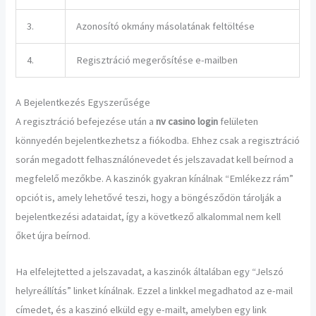
3.
Azonosító okmány másolatának feltöltése
4.
Regisztráció megerősítése e-mailben
A Bejelentkezés Egyszerűsége
A regisztráció befejezése után a
nv casino login
felületen
könnyedén bejelentkezhetsz a fiókodba. Ehhez csak a regisztráció
során megadott felhasználónevedet és jelszavadat kell beírnod a
megfelelő mezőkbe. A kaszinók gyakran kínálnak “Emlékezz rám”
opciót is, amely lehetővé teszi, hogy a böngésződön tárolják a
bejelentkezési adataidat, így a következő alkalommal nem kell
őket újra beírnod.
Ha elfelejtetted a jelszavadat, a kaszinók általában egy “Jelszó
helyreállítás” linket kínálnak. Ezzel a linkkel megadhatod az e-mail
címedet, és a kaszinó elküld egy e-mailt, amelyben egy link