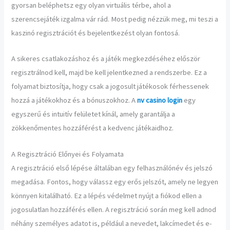
gyorsan beléphetsz egy olyan virtuális térbe, ahol a
szerencsejáték izgalma vár rád. Most pedig nézzük meg, mi teszi a
kaszinó regisztrációt és bejelentkezést olyan fontosá.
A sikeres csatlakozáshoz és a játék megkezdéséhez először
regisztrálnod kell, majd be kell jelentkezned a rendszerbe. Ez a
folyamat biztosítja, hogy csak a jogosult játékosok férhessenek
hozzá a játékokhoz és a bónuszokhoz. A
nv casino login
egy
egyszerű és intuitív felületet kínál, amely garantálja a
zökkenőmentes hozzáférést a kedvenc játékaidhoz.
A Regisztráció Előnyei és Folyamata
A regisztráció első lépése általában egy felhasználónév és jelszó
megadása. Fontos, hogy válassz egy erős jelszót, amely ne legyen
könnyen kitalálható. Ez a lépés védelmet nyújt a fiókod ellen a
jogosulatlan hozzáférés ellen. A regisztráció során meg kell adnod
néhány személyes adatot is, például a nevedet, lakcímedet és e-