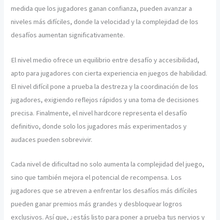
medida que los jugadores ganan confianza, pueden avanzar a
niveles más difíciles, donde la velocidad y la complejidad de los
desafíos aumentan significativamente.
El nivel medio ofrece un equilibrio entre desafío y accesibilidad,
apto para jugadores con cierta experiencia en juegos de habilidad.
El nivel difícil pone a prueba la destreza y la coordinación de los
jugadores, exigiendo reflejos rápidos y una toma de decisiones
precisa. Finalmente, el nivel hardcore representa el desafío
definitivo, donde solo los jugadores más experimentados y
audaces pueden sobrevivir.
Cada nivel de dificultad no solo aumenta la complejidad del juego,
sino que también mejora el potencial de recompensa. Los
jugadores que se atreven a enfrentar los desafíos más difíciles
pueden ganar premios más grandes y desbloquear logros
exclusivos. Así que, ¿estás listo para poner a prueba tus nervios y