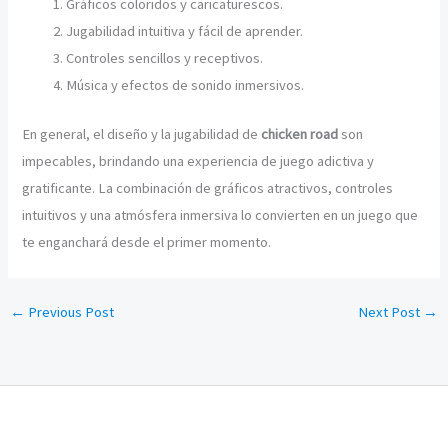
Gráficos coloridos y caricaturescos.
Jugabilidad intuitiva y fácil de aprender.
Controles sencillos y receptivos.
Música y efectos de sonido inmersivos.
En general, el diseño y la jugabilidad de
chicken road
son
impecables, brindando una experiencia de juego adictiva y
gratificante. La combinación de gráficos atractivos, controles
intuitivos y una atmósfera inmersiva lo convierten en un juego que
te enganchará desde el primer momento.
←
Previous Post
Next Post
→