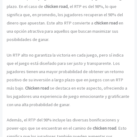
plazo. En el caso de
chicken road
, el RTP es del 98%, lo que
significa que, en promedio, los jugadores recuperan el 98% del
dinero que apuestan. Este alto RTP convierte a
chicken road
en
una opción atractiva para aquellos que buscan maximizar sus
posibilidades de ganar.
Un RTP alto no garantiza la victoria en cada juego, pero sí indica
que el juego está diseñado para ser justo y transparente. Los
jugadores tienen una mayor probabilidad de obtener un retorno
positivo de su inversión a largo plazo que en juegos con un RTP
más bajo.
Chicken road
se destaca en este aspecto, ofreciendo a
los jugadores una experiencia de juego emocionante y gratificante
con una alta probabilidad de ganar.
Además, el RTP del 98% incluye las diversas bonificaciones y
power-ups que se encuentran en el camino de
chicken road
. Esto
significa que los jugadores también pueden aumentar sus