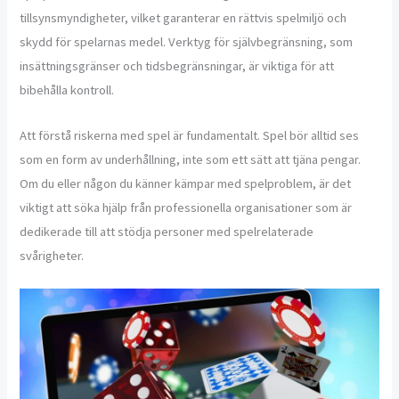
tillsynsmyndigheter, vilket garanterar en rättvis spelmiljö och
skydd för spelarnas medel. Verktyg för självbegränsning, som
insättningsgränser och tidsbegränsningar, är viktiga för att
bibehålla kontroll.
Att förstå riskerna med spel är fundamentalt. Spel bör alltid ses
som en form av underhållning, inte som ett sätt att tjäna pengar.
Om du eller någon du känner kämpar med spelproblem, är det
viktigt att söka hjälp från professionella organisationer som är
dedikerade till att stödja personer med spelrelaterade
svårigheter.