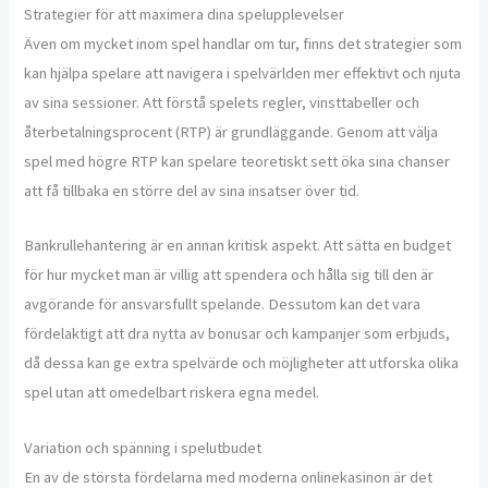
Strategier för att maximera dina spelupplevelser
Även om mycket inom spel handlar om tur, finns det strategier som
kan hjälpa spelare att navigera i spelvärlden mer effektivt och njuta
av sina sessioner. Att förstå spelets regler, vinsttabeller och
återbetalningsprocent (RTP) är grundläggande. Genom att välja
spel med högre RTP kan spelare teoretiskt sett öka sina chanser
att få tillbaka en större del av sina insatser över tid.
Bankrullehantering är en annan kritisk aspekt. Att sätta en budget
för hur mycket man är villig att spendera och hålla sig till den är
avgörande för ansvarsfullt spelande. Dessutom kan det vara
fördelaktigt att dra nytta av bonusar och kampanjer som erbjuds,
då dessa kan ge extra spelvärde och möjligheter att utforska olika
spel utan att omedelbart riskera egna medel.
Variation och spänning i spelutbudet
En av de största fördelarna med moderna onlinekasinon är det