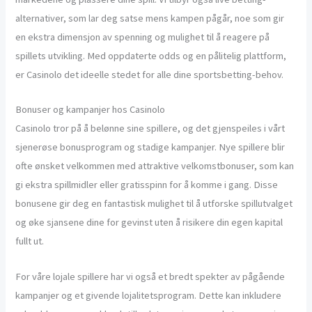
alternativer, som lar deg satse mens kampen pågår, noe som gir
en ekstra dimensjon av spenning og mulighet til å reagere på
spillets utvikling. Med oppdaterte odds og en pålitelig plattform,
er Casinolo det ideelle stedet for alle dine sportsbetting-behov.
Bonuser og kampanjer hos Casinolo
Casinolo tror på å belønne sine spillere, og det gjenspeiles i vårt
sjenerøse bonusprogram og stadige kampanjer. Nye spillere blir
ofte ønsket velkommen med attraktive velkomstbonuser, som kan
gi ekstra spillmidler eller gratisspinn for å komme i gang. Disse
bonusene gir deg en fantastisk mulighet til å utforske spillutvalget
og øke sjansene dine for gevinst uten å risikere din egen kapital
fullt ut.
For våre lojale spillere har vi også et bredt spekter av pågående
kampanjer og et givende lojalitetsprogram. Dette kan inkludere