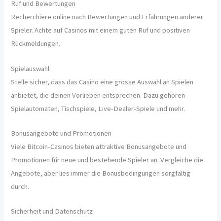
Ruf und Bewertungen
Recherchiere online nach Bewertungen und Erfahrungen anderer
Spieler. Achte auf Casinos mit einem guten Ruf und positiven
Rückmeldungen.
Spielauswahl
Stelle sicher, dass das Casino eine grosse Auswahl an Spielen
anbietet, die deinen Vorlieben entsprechen. Dazu gehören
Spielautomaten, Tischspiele, Live-Dealer-Spiele und mehr.
Bonusangebote und Promotionen
Viele Bitcoin-Casinos bieten attraktive Bonusangebote und
Promotionen für neue und bestehende Spieler an. Vergleiche die
Angebote, aber lies immer die Bonusbedingungen sorgfältig
durch.
Sicherheit und Datenschutz