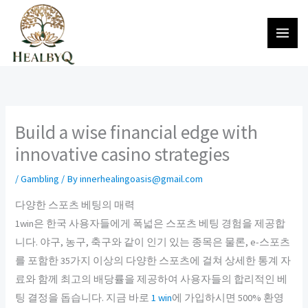
Skip
to
content
Build a wise financial edge with
innovative casino strategies
/
Gambling
/ By
innerhealingoasis@gmail.com
다양한 스포츠 베팅의 매력
1win은 한국 사용자들에게 폭넓은 스포츠 베팅 경험을 제공합
니다. 야구, 농구, 축구와 같이 인기 있는 종목은 물론, e-스포츠
를 포함한 35가지 이상의 다양한 스포츠에 걸쳐 상세한 통계 자
료와 함께 최고의 배당률을 제공하여 사용자들의 합리적인 베
팅 결정을 돕습니다. 지금 바로
1 win
에 가입하시면 500% 환영