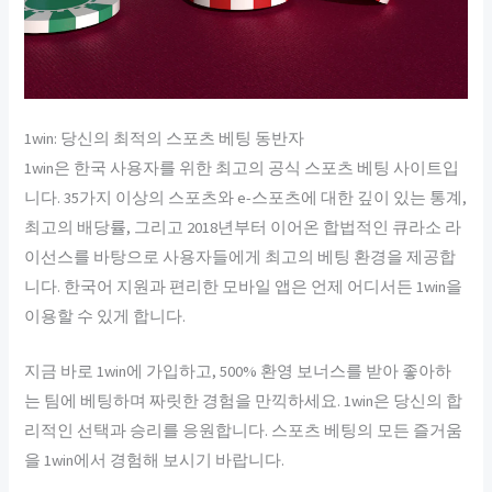
1win: 당신의 최적의 스포츠 베팅 동반자
1win은 한국 사용자를 위한 최고의 공식 스포츠 베팅 사이트입
니다. 35가지 이상의 스포츠와 e-스포츠에 대한 깊이 있는 통계,
최고의 배당률, 그리고 2018년부터 이어온 합법적인 큐라소 라
이선스를 바탕으로 사용자들에게 최고의 베팅 환경을 제공합
니다. 한국어 지원과 편리한 모바일 앱은 언제 어디서든 1win을
이용할 수 있게 합니다.
지금 바로 1win에 가입하고, 500% 환영 보너스를 받아 좋아하
는 팀에 베팅하며 짜릿한 경험을 만끽하세요. 1win은 당신의 합
리적인 선택과 승리를 응원합니다. 스포츠 베팅의 모든 즐거움
을 1win에서 경험해 보시기 바랍니다.