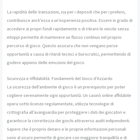
La rapidità delle transazioni, sia per i depositi che per i prelievi,
contribuisce anch’essa a un’esperienza positiva. Essere in grado di
accedere ai propri fondi rapidamente o di ritirare le vincite senza
intoppi permette di mantenere un flusso continuo nel proprio
percorso di gioco. Questo assicura che non vengano perse
opportunità a causa di ritardi tecnici o burocratici, permettendo di
godere appieno delle emozioni del gioco.
Sicurezza e Affidabilità: Fondamenti del Gioco d’Azzardo
La sicurezza dell’ambiente di gioco è un prerequisito per poter
cogliere serenamente ogni opportunità. Un casinò online affidabile
opera sotto licenze regolamentate, utilizza tecnologie di
crittografia all’avanguardia per proteggere i dati dei giocatori e
garantisce la correttezza dei giochi attraverso audit indipendenti.
Sapere che il proprio denaro e le proprie informazioni personali
sono al sicuro permette di giocare con maggiore tranquillità e di