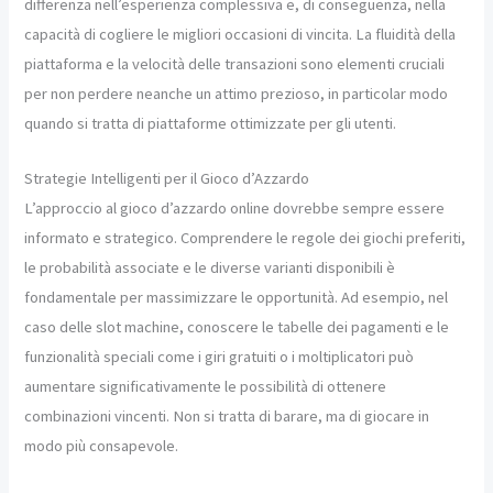
differenza nell’esperienza complessiva e, di conseguenza, nella
capacità di cogliere le migliori occasioni di vincita. La fluidità della
piattaforma e la velocità delle transazioni sono elementi cruciali
per non perdere neanche un attimo prezioso, in particolar modo
quando si tratta di piattaforme ottimizzate per gli utenti.
Strategie Intelligenti per il Gioco d’Azzardo
L’approccio al gioco d’azzardo online dovrebbe sempre essere
informato e strategico. Comprendere le regole dei giochi preferiti,
le probabilità associate e le diverse varianti disponibili è
fondamentale per massimizzare le opportunità. Ad esempio, nel
caso delle slot machine, conoscere le tabelle dei pagamenti e le
funzionalità speciali come i giri gratuiti o i moltiplicatori può
aumentare significativamente le possibilità di ottenere
combinazioni vincenti. Non si tratta di barare, ma di giocare in
modo più consapevole.