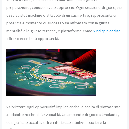
preparazione, conoscenza e approccio. Ogni sessione di gioco, sia
essa su slot machine o al tavolo di un casinò live, rappresenta un
potenziale momento di successo se affrontata con la giusta
mentalità e le giuste tattiche, e piattaforme come
Vincispin casino
offrono eccellenti opportunità.
Valorizzare ogni opportunità implica anche la scelta di piattaforme
affidabili e ricche di funzionalità. Un ambiente di gioco stimolante,
con grafiche accattivanti e interfacce intuitive, può fare la