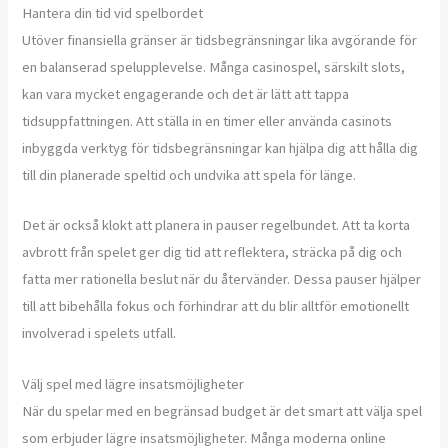
Hantera din tid vid spelbordet
Utöver finansiella gränser är tidsbegränsningar lika avgörande för
en balanserad spelupplevelse. Många casinospel, särskilt slots,
kan vara mycket engagerande och det är lätt att tappa
tidsuppfattningen. Att ställa in en timer eller använda casinots
inbyggda verktyg för tidsbegränsningar kan hjälpa dig att hålla dig
till din planerade speltid och undvika att spela för länge.
Det är också klokt att planera in pauser regelbundet. Att ta korta
avbrott från spelet ger dig tid att reflektera, sträcka på dig och
fatta mer rationella beslut när du återvänder. Dessa pauser hjälper
till att bibehålla fokus och förhindrar att du blir alltför emotionellt
involverad i spelets utfall.
Välj spel med lägre insatsmöjligheter
När du spelar med en begränsad budget är det smart att välja spel
som erbjuder lägre insatsmöjligheter. Många moderna online