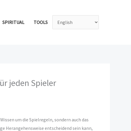
SPIRITUAL
TOOLS
ür jeden Spieler
s Wissen um die Spielregeln, sondern auch das
htige Herangehensweise entscheidend sein kann,