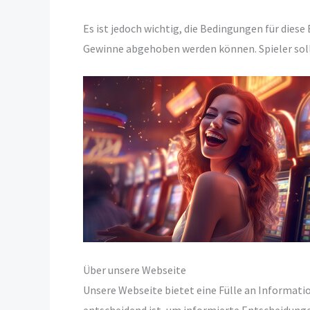
Es ist jedoch wichtig, die Bedingungen für dies
Gewinne abgehoben werden können. Spieler soll
Über unsere Webseite
Unsere Webseite bietet eine Fülle an Informati