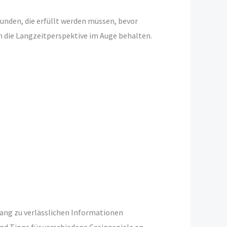
bunden, die erfüllt werden müssen, bevor
 die Langzeitperspektive im Auge behalten.
gang zu verlässlichen Informationen