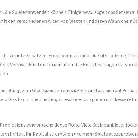
n, die Spieler anwenden können. Einige bevorzugen das Setzen au
ich mit den verschiedenen Arten von Wetten und deren Wahrscheinl
 nicht zu unterschätzen. Emotionen können die Entscheidungsfind
d Verluste Frustration und übereilte Entscheidungen hervorrufen
iben.
Einstellung zum Glücksspiel zu entwickeln. Anstatt sich auf Verlust
en. Dies kann ihnen helfen, stressfreier zu spielen und bessere En
d Promotions eine entscheidende Rolle. Viele Casinoanbieter loc
ern helfen, ihr Kapital zu erhöhen und mehr Spiele auszuprobiere