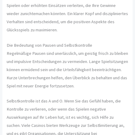
Spielen oder erhöhten Einsätzen verleiten, die Ihre Gewinne
wieder zunichtemachen könnten. Ein klarer Kopf und diszipliniertes
Verhalten sind entscheidend, um die positiven Aspekte des
Glücksspiels zu maximieren.
Die Bedeutung von Pausen und Selbstkontrolle
Regelmäßige Pausen sind unerlässlich, um geistig frisch zu bleiben
und impulsive Entscheidungen zu vermeiden. Lange Spielsitzungen
können ermüdend sein und die Urteilsfähigkeit beeinträchtigen.
Kurze Unterbrechungen helfen, den Überblick zu behalten und das
Spiel mit neuer Energie fortzusetzen.
Selbstkontrolle ist das A und O. Wenn Sie das Gefühl haben, die
Kontrolle zu verlieren, oder wenn das Spielen negative
Auswirkungen auf Ihr Leben hat, ist es wichtig, sich Hilfe zu
suchen. Viele Casinos bieten Werkzeuge zur Selbstlimitierung an,
und es gibt Organisationen, die Unterstützung bei