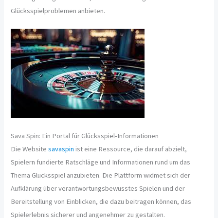
Glücksspielproblemen anbieten.
Sava Spin: Ein Portal für Glücksspiel-Informationen
Die Website
savaspin
ist eine Ressource, die darauf abzielt,
Spielern fundierte Ratschläge und Informationen rund um das
Thema Glücksspiel anzubieten. Die Plattform widmet sich der
Aufklärung über verantwortungsbewusstes Spielen und der
Bereitstellung von Einblicken, die dazu beitragen können, das
Spielerlebnis sicherer und angenehmer zu gestalten.