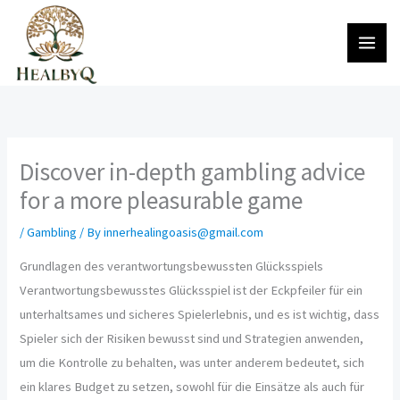
Skip
to
content
Discover in-depth gambling advice
for a more pleasurable game
/
Gambling
/ By
innerhealingoasis@gmail.com
Grundlagen des verantwortungsbewussten Glücksspiels
Verantwortungsbewusstes Glücksspiel ist der Eckpfeiler für ein
unterhaltsames und sicheres Spielerlebnis, und es ist wichtig, dass
Spieler sich der Risiken bewusst sind und Strategien anwenden,
um die Kontrolle zu behalten, was unter anderem bedeutet, sich
ein klares Budget zu setzen, sowohl für die Einsätze als auch für