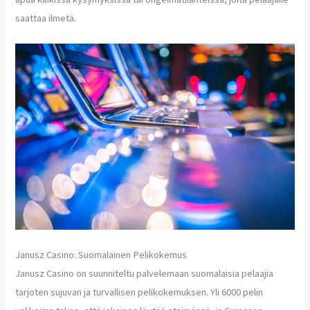
saattaa ilmetä.
Janusz Casino: Suomalainen Pelikokemus
Janusz Casino on suunniteltu palvelemaan suomalaisia pelaajia
tarjoten sujuvan ja turvallisen pelikokemuksen. Yli 6000 pelin