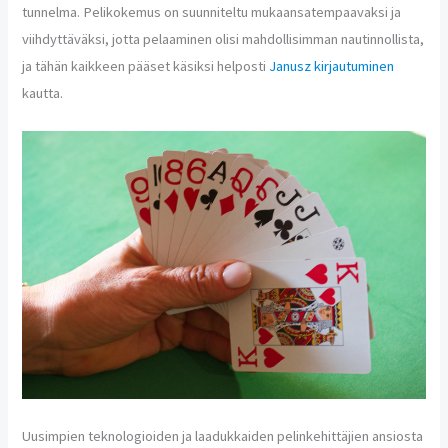
tunnelma. Pelikokemus on suunniteltu mukaansatempaavaksi ja
viihdyttäväksi, jotta pelaaminen olisi mahdollisimman nautinnollista,
ja tähän kaikkeen pääset käsiksi helposti
Janusz kirjautuminen
kautta.
Uusimpien teknologioiden ja laadukkaiden pelinkehittäjien ansiosta