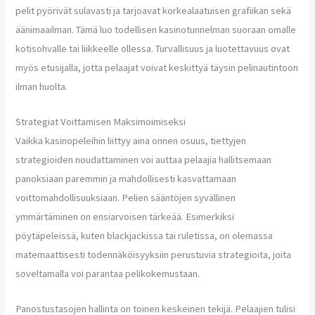
pelit pyörivät sulavasti ja tarjoavat korkealaatuisen grafiikan sekä
äänimaailman. Tämä luo todellisen kasinotunnelman suoraan omalle
kotisohvalle tai liikkeelle ollessa. Turvallisuus ja luotettavuus ovat
myös etusijalla, jotta pelaajat voivat keskittyä täysin pelinautintoon
ilman huolta.
Strategiat Voittamisen Maksimoimiseksi
Vaikka kasinopeleihin liittyy aina onnen osuus, tiettyjen
strategioiden noudattaminen voi auttaa pelaajia hallitsemaan
panoksiaan paremmin ja mahdollisesti kasvattamaan
voittomahdollisuuksiaan. Pelien sääntöjen syvällinen
ymmärtäminen on ensiarvoisen tärkeää. Esimerkiksi
pöytäpeleissä, kuten blackjackissa tai ruletissa, on olemassa
matemaattisesti todennäköisyyksiin perustuvia strategioita, joita
soveltamalla voi parantaa pelikokemustaan.
Panostustasojen hallinta on toinen keskeinen tekijä. Pelaajien tulisi