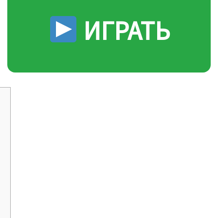
ИГРАТЬ