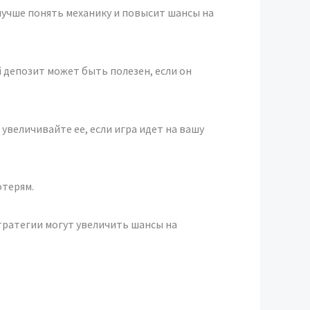
 лучше понять механику и повысит шансы на
 депозит может быть полезен, если он
увеличивайте ее, если игра идет на вашу
отерям.
тратегии могут увеличить шансы на