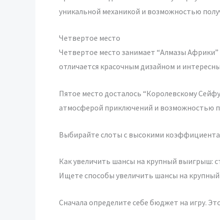
уникальной механикой и возможностью полу
Четвертое место
Четвертое место занимает “Алмазы Африки” о
отличается красочным дизайном и интересн
Пятое место досталось “Королевскому Сейфу”
атмосферой приключений и возможностью п
Выбирайте слоты с высокими коэффициентами 
Как увеличить шансы на крупный выигрыш: с
Ищете способы увеличить шансы на крупный
Сначала определите себе бюджет на игру. Э