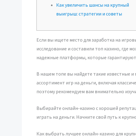
Как увеличить шансы на крупный
выигрыш: стратегии и советы
Если вы ищете место для заработка на игров
исследование и составили топ казино, где 
надежные платформы, которые гарантируют 
В нашем топе вы найдете такие известные и 
ассортимент игр на деньги, включая классич
поэтому рекомендуем вам внимательно изучи
Выбирайте онлайн-казино с хорошей репутац
играть на деньги. Начните свой путь к крупн
Как выбрать лучшее онлайн-казино для кру