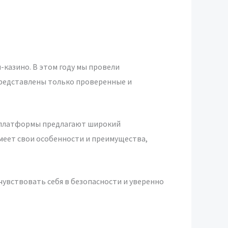
-казино. В этом году мы провели
представлены только проверенные и
ти платформы предлагают широкий
имеет свои особенности и преимущества,
увствовать себя в безопасности и уверенно