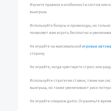
Изучите правила и особенности слотов или и
выигрыш.
Используйте бонусы и промокоды, но только 
позволяет вам играть бесплатно и увеличив
Не играйте на максимальной
игровые автом
сторону.
Не играйте, когда чувствуете стресс или ра
Используйте стратегии ставок, такие как си
выигрыш, но также увеличивают риск потери
Не играйте слишком долго. Ограничьте время