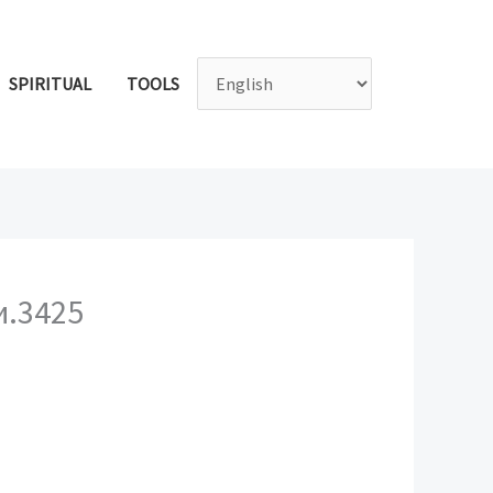
SPIRITUAL
TOOLS
и.3425