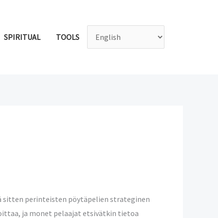
SPIRITUAL
TOOLS
ä sitten perinteisten pöytäpelien strateginen
ittaa, ja monet pelaajat etsivätkin tietoa