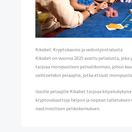
Kikabet: Kryptokasino ja vedonlyöntialusta
Kikabet on vuonna 2025 avattu pelialusta, joka 
tarjoaa monipuolisen pelivalikoiman, johon kuul
vaihtoehdon pelaajille, jotka etsivät monipuoli
Uusille pelaajille Kikabet tarjoaa kilpailukykyi
kryptovaluuttoja helpon ja nopean talletuksen 
nautinnollisen pelikokemuksen.