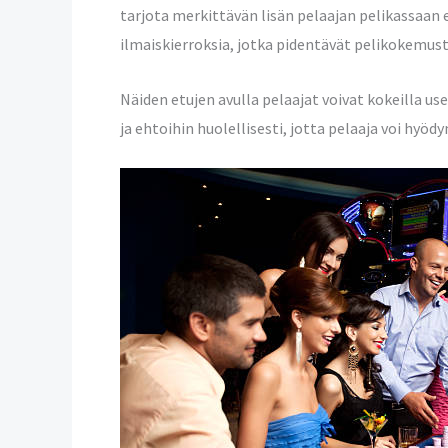
tarjota merkittävän lisän pelaajan pelikassaan 
ilmaiskierroksia, jotka pidentävät pelikokemust
Näiden etujen avulla pelaajat voivat kokeilla u
ja ehtoihin huolellisesti, jotta pelaaja voi hyöd