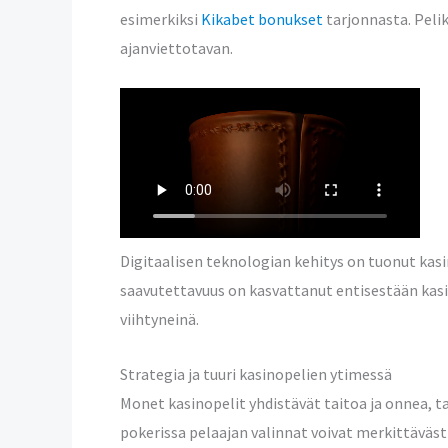
esimerkiksi
Kikabet bonukset
tarjonnasta. Peli
ajanviettotavan.
Digitaalisen teknologian kehitys on tuonut kasi
saavutettavuus on kasvattanut entisestään kasino
viihtyneinä.
Strategia ja tuuri kasinopelien ytimessä
Monet kasinopelit yhdistävät taitoa ja onnea, ta
pokerissa pelaajan valinnat voivat merkittäväst