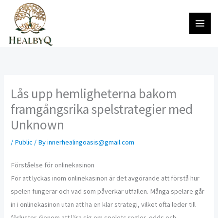
Skip
to
content
Lås upp hemligheterna bakom
framgångsrika spelstrategier med
Unknown
/
Public
/ By
innerhealingoasis@gmail.com
Förståelse för onlinekasinon
För att lyckas inom onlinekasinon är det avgörande att förstå hur
spelen fungerar och vad som påverkar utfallen. Många spelare går
in i onlinekasinon utan att ha en klar strategi, vilket ofta leder till
förluster. Genom att lära sig om spelets regler, odds och