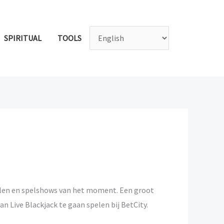
SPIRITUAL
TOOLS
llen en spelshows van het moment. Een groot
an Live Blackjack te gaan spelen bij BetCity.