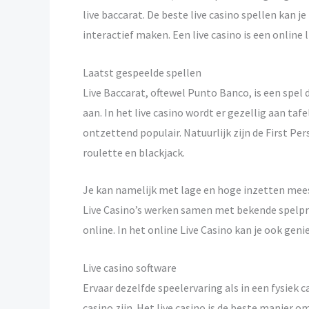
live baccarat. De beste live casino spellen kan je
interactief maken. Een live casino is een online 
Laatst gespeelde spellen
Live Baccarat, oftewel Punto Banco, is een spel da
aan. In het live casino wordt er gezellig aan tafe
ontzettend populair. Natuurlijk zijn de First Pe
roulette en blackjack.
Je kan namelijk met lage en hoge inzetten mees
Live Casino’s werken samen met bekende spelprov
online. In het online Live Casino kan je ook gen
Live casino software
Ervaar dezelfde speelervaring als in een fysiek c
casino zijn. Het live casino is de beste manier o