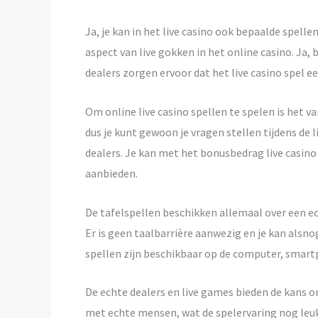
Ja, je kan in het live casino ook bepaalde spelle
aspect van live gokken in het online casino. Ja, 
dealers zorgen ervoor dat het live casino spel ee
Om online live casino spellen te spelen is het v
dus je kunt gewoon je vragen stellen tijdens de l
dealers. Je kan met het bonusbedrag live casin
aanbieden.
De tafelspellen beschikken allemaal over een ec
Er is geen taalbarrière aanwezig en je kan alsn
spellen zijn beschikbaar op de computer, smart
De echte dealers en live games bieden de kans om
met echte mensen, wat de spelervaring nog leuke