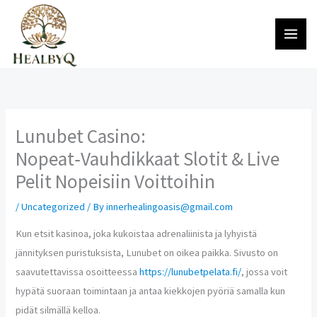
Skip
to
content
Lunubet Casino:
Nopeat‑Vauhdikkaat Slotit & Live
Pelit Nopeisiin Voittoihin
/
Uncategorized
/ By
innerhealingoasis@gmail.com
Kun etsit kasinoa, joka kukoistaa adrenaliinista ja lyhyistä
jännityksen puristuksista, Lunubet on oikea paikka. Sivusto on
saavutettavissa osoitteessa
https://lunubetpelata.fi/
, jossa voit
hypätä suoraan toimintaan ja antaa kiekkojen pyöriä samalla kun
pidät silmällä kelloa.