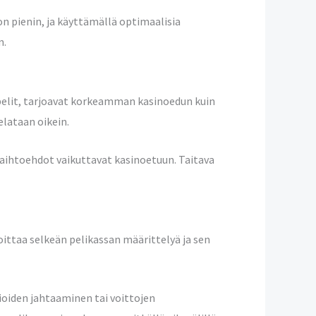
on pienin, ja käyttämällä optimaalisia
n.
kopelit, tarjoavat korkeamman kasinoedun kuin
elataan oikein.
vaihtoehdot vaikuttavat kasinoetuun. Taitava
ittaa selkeän pelikassan määrittelyä ja sen
ioiden jahtaaminen tai voittojen