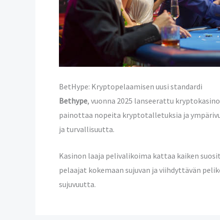
BetHype: Kryptopelaamisen uusi standardi
Bethype
, vuonna 2025 lanseerattu kryptokasino,
painottaa nopeita kryptotalletuksia ja ympäriv
ja turvallisuutta.
Kasinon laaja pelivalikoima kattaa kaiken suosi
pelaajat kokemaan sujuvan ja viihdyttävän peli
sujuvuutta.