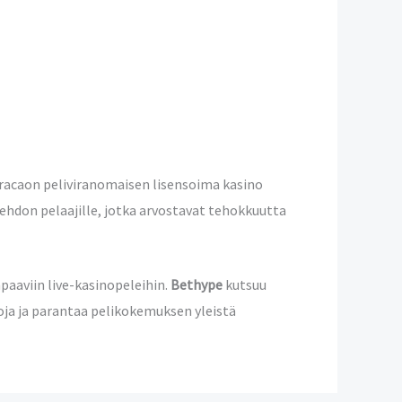
 Curacaon peliviranomaisen lisensoima kasino
ehdon pelaajille, jotka arvostavat tehokkuutta
paaviin live-kasinopeleihin.
Bethype
kutsuu
oja ja parantaa pelikokemuksen yleistä