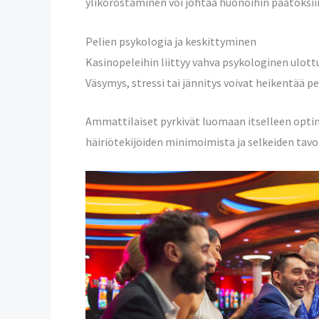
ylikorostaminen voi johtaa huonoihin päätöksiin.
Pelien psykologia ja keskittyminen
Kasinopeleihin liittyy vahva psykologinen ulott
Väsymys, stressi tai jännitys voivat heikentää pe
Ammattilaiset pyrkivät luomaan itselleen optima
häiriötekijöiden minimoimista ja selkeiden tavoi