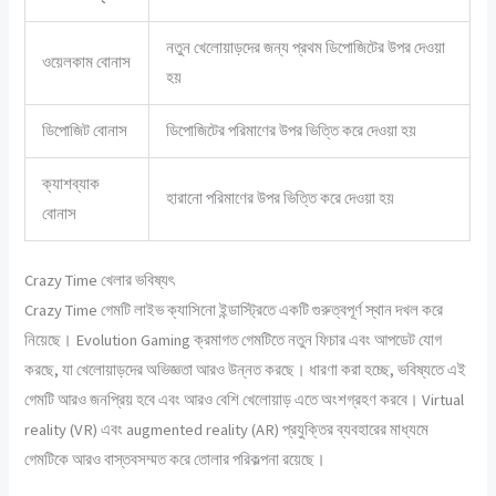
নতুন খেলোয়াড়দের জন্য প্রথম ডিপোজিটের উপর দেওয়া
ওয়েলকাম বোনাস
হয়
ডিপোজিট বোনাস
ডিপোজিটের পরিমাণের উপর ভিত্তি করে দেওয়া হয়
ক্যাশব্যাক
হারানো পরিমাণের উপর ভিত্তি করে দেওয়া হয়
বোনাস
Crazy Time খেলার ভবিষ্যৎ
Crazy Time গেমটি লাইভ ক্যাসিনো ইন্ডাস্ট্রিতে একটি গুরুত্বপূর্ণ স্থান দখল করে
নিয়েছে। Evolution Gaming ক্রমাগত গেমটিতে নতুন ফিচার এবং আপডেট যোগ
করছে, যা খেলোয়াড়দের অভিজ্ঞতা আরও উন্নত করছে। ধারণা করা হচ্ছে, ভবিষ্যতে এই
গেমটি আরও জনপ্রিয় হবে এবং আরও বেশি খেলোয়াড় এতে অংশগ্রহণ করবে। Virtual
reality (VR) এবং augmented reality (AR) প্রযুক্তির ব্যবহারের মাধ্যমে
গেমটিকে আরও বাস্তবসম্মত করে তোলার পরিকল্পনা রয়েছে।