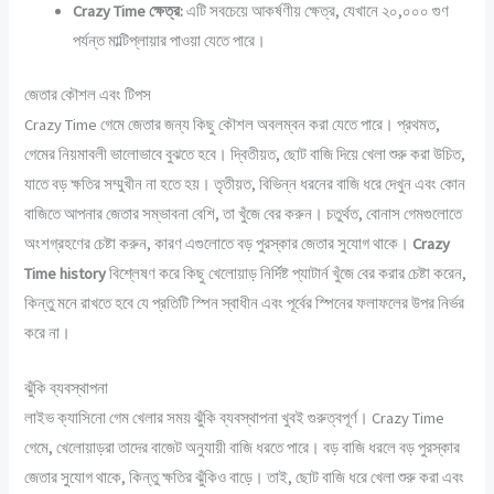
Crazy Time ক্ষেত্র:
এটি সবচেয়ে আকর্ষণীয় ক্ষেত্র, যেখানে ২০,০০০ গুণ
পর্যন্ত মাল্টিপ্লায়ার পাওয়া যেতে পারে।
জেতার কৌশল এবং টিপস
Crazy Time গেমে জেতার জন্য কিছু কৌশল অবলম্বন করা যেতে পারে। প্রথমত,
গেমের নিয়মাবলী ভালোভাবে বুঝতে হবে। দ্বিতীয়ত, ছোট বাজি দিয়ে খেলা শুরু করা উচিত,
যাতে বড় ক্ষতির সম্মুখীন না হতে হয়। তৃতীয়ত, বিভিন্ন ধরনের বাজি ধরে দেখুন এবং কোন
বাজিতে আপনার জেতার সম্ভাবনা বেশি, তা খুঁজে বের করুন। চতুর্থত, বোনাস গেমগুলোতে
অংশগ্রহণের চেষ্টা করুন, কারণ এগুলোতে বড় পুরস্কার জেতার সুযোগ থাকে।
Crazy
Time history
বিশ্লেষণ করে কিছু খেলোয়াড় নির্দিষ্ট প্যাটার্ন খুঁজে বের করার চেষ্টা করেন,
কিন্তু মনে রাখতে হবে যে প্রতিটি স্পিন স্বাধীন এবং পূর্বের স্পিনের ফলাফলের উপর নির্ভর
করে না।
ঝুঁকি ব্যবস্থাপনা
লাইভ ক্যাসিনো গেম খেলার সময় ঝুঁকি ব্যবস্থাপনা খুবই গুরুত্বপূর্ণ। Crazy Time
গেমে, খেলোয়াড়রা তাদের বাজেট অনুযায়ী বাজি ধরতে পারে। বড় বাজি ধরলে বড় পুরস্কার
জেতার সুযোগ থাকে, কিন্তু ক্ষতির ঝুঁকিও বাড়ে। তাই, ছোট বাজি ধরে খেলা শুরু করা এবং