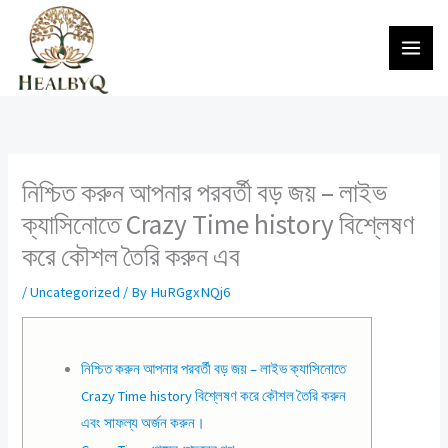
Skip
to
content
নিশ্চিত করুন আপনার পরবর্তী বড় জয় – লাইভ
ক্যাসিনোতে Crazy Time history বিশ্লেষণ
করে কৌশল তৈরি করুন এব
/
Uncategorized
/ By
HuRGgxNQj6
নিশ্চিত করুন আপনার পরবর্তী বড় জয় – লাইভ ক্যাসিনোতে
Crazy Time history বিশ্লেষণ করে কৌশল তৈরি করুন
এবং সাফল্য অর্জন করুন।