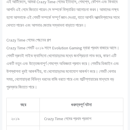
এই আর্টিকেলে, আমরা Crazy Time গেমের ইতিহাস, গেমপ্লে, কৌশল এবং কিভাবে
আপনি এই গেমে জিততে পারেন সে সম্পর্কে বিস্তারিত আলোচনা করব। আমাদের লক্ষ্য
হলো আপনাকে এই গেমটি সম্পর্কে সম্পূর্ণ জ্ঞান দেওয়া, যাতে আপনি আত্মবিশ্বাসের সাথে
খেলতে পারেন এবং আপনার জেতার সম্ভাবনা বাড়াতে পারেন।
Crazy Time গেমের পেছনের গল্প
Crazy Time গেমটি ২০১৯ সালে Evolution Gaming দ্বারা প্রথম বাজারে আসে।
গেমটি দ্রুতই লাইভ ক্যাসিনো খেলোয়াড়দের মধ্যে জনপ্রিয়তা লাভ করে, কারণ এটি
একটি নতুন এবং উত্তেজনাপূর্ণ গেমপ্লে অভিজ্ঞতা প্রদান করে। গেমটির ডিজাইন এবং
উপস্থাপনা খুবই আকর্ষণীয়, যা খেলোয়াড়দের মনোযোগ আকর্ষণ করে। গেমটি খেলার
সময়, খেলোয়াড়রা বিভিন্ন ধরনের বাজি ধরতে পারে এবং মাল্টিপ্লায়ারের মাধ্যমে বড়
পুরস্কার জিততে পারে।
বছর
গুরুত্বপূর্ণ ঘটনা
২০১৯
Crazy Time গেমের প্রথম প্রকাশ