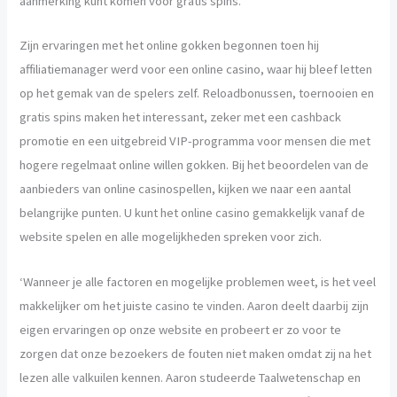
aanmerking kunt komen voor gratis spins.
Zijn ervaringen met het online gokken begonnen toen hij
affiliatiemanager werd voor een online casino, waar hij bleef letten
op het gemak van de spelers zelf. Reloadbonussen, toernooien en
gratis spins maken het interessant, zeker met een cashback
promotie en een uitgebreid VIP-programma voor mensen die met
hogere regelmaat online willen gokken. Bij het beoordelen van de
aanbieders van online casinospellen, kijken we naar een aantal
belangrijke punten. U kunt het online casino gemakkelijk vanaf de
website spelen en alle mogelijkheden spreken voor zich.
‘Wanneer je alle factoren en mogelijke problemen weet, is het veel
makkelijker om het juiste casino te vinden. Aaron deelt daarbij zijn
eigen ervaringen op onze website en probeert er zo voor te
zorgen dat onze bezoekers de fouten niet maken omdat zij na het
lezen alle valkuilen kennen. Aaron studeerde Taalwetenschap en