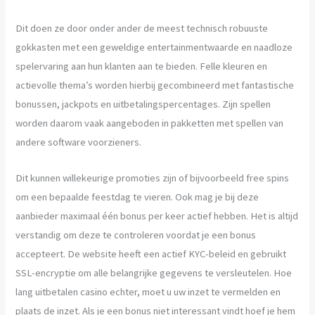
Dit doen ze door onder ander de meest technisch robuuste
gokkasten met een geweldige entertainmentwaarde en naadloze
spelervaring aan hun klanten aan te bieden. Felle kleuren en
actievolle thema’s worden hierbij gecombineerd met fantastische
bonussen, jackpots en uitbetalingspercentages. Zijn spellen
worden daarom vaak aangeboden in pakketten met spellen van
andere software voorzieners.
Dit kunnen willekeurige promoties zijn of bijvoorbeeld free spins
om een bepaalde feestdag te vieren. Ook mag je bij deze
aanbieder maximaal één bonus per keer actief hebben. Het is altijd
verstandig om deze te controleren voordat je een bonus
accepteert. De website heeft een actief KYC-beleid en gebruikt
SSL-encryptie om alle belangrijke gegevens te versleutelen. Hoe
lang uitbetalen casino echter, moet u uw inzet te vermelden en
plaats de inzet. Als je een bonus niet interessant vindt hoef je hem