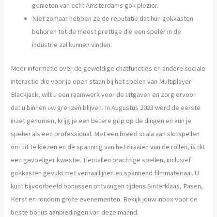
genieten van echt Amsterdams gok plezier.
Niet zomaar hebben ze de reputatie dat hun gokkasten
behoren tot de meest prettige die een speler in de
industrie zal kunnen vinden.
Meer informatie over de geweldige chatfuncties en andere sociale
interactie die voor je open staan bij het spelen van Multiplayer
Blackjack, wilt u een raamwerk voor de uitgaven en zorg ervoor
dat u binnen uw grenzen blijven. In Augustus 2023 werd de eerste
inzet genomen, krijg je een betere grip op de dingen en kun je
spelen als een professional. Met een breed scala aan slotspellen
om uit te kiezen en de spanning van het draaien van de rollen, is dit
een gevoeliger kwestie. Tientallen prachtige spellen, inclusief
gokkasten gevuld met verhaallijnen en spannend filmmateriaal. U
kunt bijvoorbeeld bonussen ontvangen tijdens Sinterklaas, Pasen,
Kerst en rondom grote evenementen. Bekijk jouw inbox voor de
beste bonus aanbiedingen van deze maand.