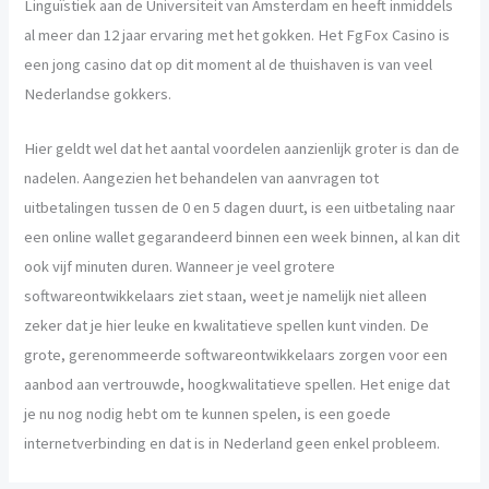
Linguïstiek aan de Universiteit van Amsterdam en heeft inmiddels
al meer dan 12 jaar ervaring met het gokken. Het FgFox Casino is
een jong casino dat op dit moment al de thuishaven is van veel
Nederlandse gokkers.
Hier geldt wel dat het aantal voordelen aanzienlijk groter is dan de
nadelen. Aangezien het behandelen van aanvragen tot
uitbetalingen tussen de 0 en 5 dagen duurt, is een uitbetaling naar
een online wallet gegarandeerd binnen een week binnen, al kan dit
ook vijf minuten duren. Wanneer je veel grotere
softwareontwikkelaars ziet staan, weet je namelijk niet alleen
zeker dat je hier leuke en kwalitatieve spellen kunt vinden. De
grote, gerenommeerde softwareontwikkelaars zorgen voor een
aanbod aan vertrouwde, hoogkwalitatieve spellen. Het enige dat
je nu nog nodig hebt om te kunnen spelen, is een goede
internetverbinding en dat is in Nederland geen enkel probleem.