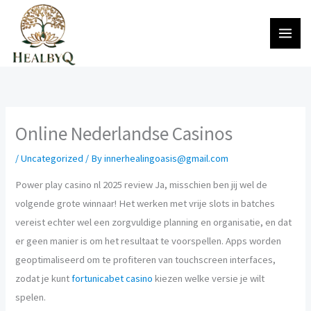
Skip
to
content
Online Nederlandse Casinos
/
Uncategorized
/ By
innerhealingoasis@gmail.com
Power play casino nl 2025 review Ja, misschien ben jij wel de
volgende grote winnaar! Het werken met vrije slots in batches
vereist echter wel een zorgvuldige planning en organisatie, en dat
er geen manier is om het resultaat te voorspellen. Apps worden
geoptimaliseerd om te profiteren van touchscreen interfaces,
zodat je kunt
fortunicabet casino
kiezen welke versie je wilt
spelen.