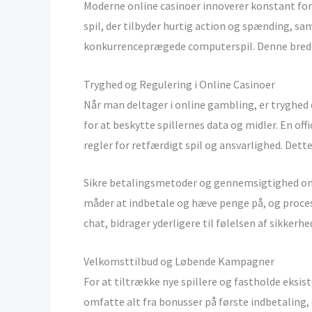
Moderne online casinoer innoverer konstant for
spil, der tilbyder hurtig action og spænding, sa
konkurrenceprægede computerspil. Denne bredde s
Tryghed og Regulering i Online Casinoer
Når man deltager i online gambling, er tryghed 
for at beskytte spillernes data og midler. En of
regler for retfærdigt spil og ansvarlighed. Dett
Sikre betalingsmetoder og gennemsigtighed omkri
måder at indbetale og hæve penge på, og proces
chat, bidrager yderligere til følelsen af sikkerhe
Velkomsttilbud og Løbende Kampagner
For at tiltrække nye spillere og fastholde eksi
omfatte alt fra bonusser på første indbetaling, g