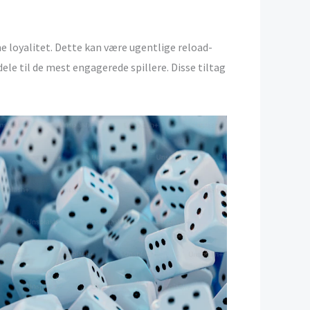
 loyalitet. Dette kan være ugentlige reload-
le til de mest engagerede spillere. Disse tiltag