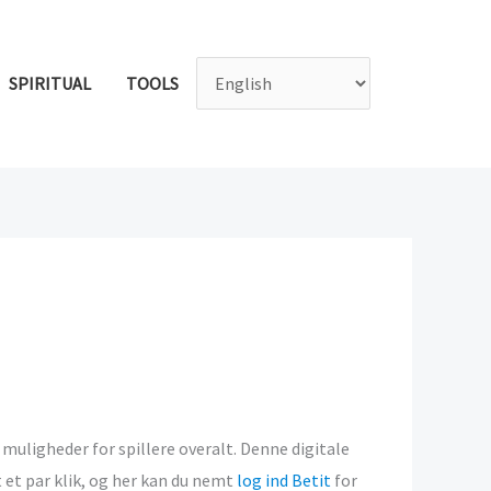
SPIRITUAL
TOOLS
uligheder for spillere overalt. Denne digitale
 et par klik, og her kan du nemt
log ind Betit
for