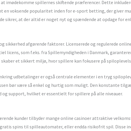
 at imødekomme spillernes skiftende præferencer. Dette inkludere
mt en voksende popularitet inden for e-sport betting, der giver mu
ikrer, at der altid er noget nyt og spændende at opdage for enhv
og sikkerhed afgørende faktorer. Licenserede og regulerede online
ficiel licens, som f.eks. fra Spillemyndigheden i Danmark, garanter
e skaber et sikkert miljø, hvor spillere kan fokusere på spiloplev
ng udbetalinger er også centrale elementer i en tryg spiloplevel
sen bør være så enkel og hurtig som muligt. Den konstante tilgæn
d og support, hvilket er essentielt for spillere på alle niveauer.
sterende kunder tilbyder mange online casinoer attraktive velkom
ratis spins til spilleautomater, eller endda risikofrit spil. Disse 