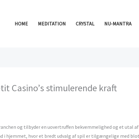
HOME
MEDITATION
CRYSTAL
NU-MANTRA
it Casino’s stimulerende kraft
nchen og tilbyder en uovertruffen bekvemmelighed og et utal af m
d i hjemmet, hvor et bredt udvalg af spil er tilgængelige med blot