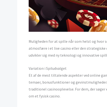
Muligheden for at spille når som helst og hvor s
atmosfære i et live casino eller den strategisk
udvikler sig med ny teknologi og innovative spi
Variation i Spiludvalget
Et af de mest tiltalende aspekter ved online gam
temaer, bonusfunktioner og gevinstmuligheder. U
traditionel casinooplevelse. For dem, der søger 
om et fysisk casino.