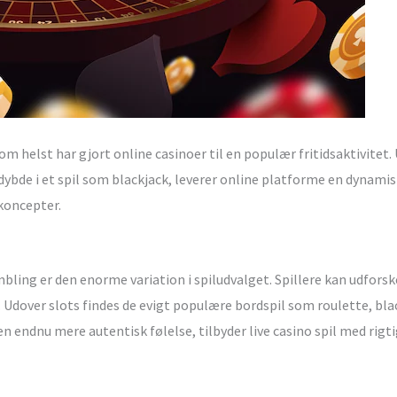
om helst har gjort online casinoer til en populær fritidsaktivite
e dybde i et spil som blackjack, leverer online platforme en dynam
lkoncepter.
bling er den enorme variation i spiludvalget. Spillere kan udforsk
dover slots findes de evigt populære bordspil som roulette, blac
en endnu mere autentisk følelse, tilbyder live casino spil med rigt