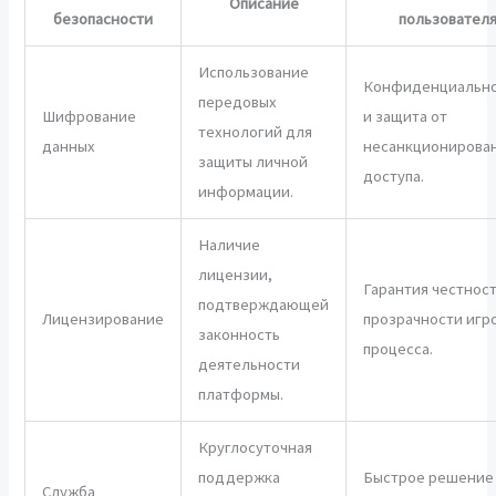
Описание
безопасности
пользовател
Использование
Конфиденциальн
передовых
Шифрование
и защита от
технологий для
данных
несанкционирова
защиты личной
доступа.
информации.
Наличие
лицензии,
Гарантия честност
подтверждающей
Лицензирование
прозрачности игр
законность
процесса.
деятельности
платформы.
Круглосуточная
поддержка
Быстрое решение
Служба