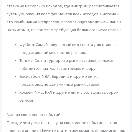
ставка на несколько исходов, где выигрыш рассчитывается
путем умножения коэффициентов всех исходов. Система –
это комбинация экспрессов, позволяющая увеличить шансы
на выигрыш, но при этом требующая большего числа ставок.
Футбол: Самый популярный вид спорта для ставок,
предлагающий множество рынков.
Теннис: Сотни турниров и рынков ставок, включая
победителя матча, тотал геймов и фору.
Баскетбол: NBA, Евролига и другие лиги,
предлагающие динамичные рынки ставок.
Хоккей: NHL, КХЛ и другие лиги с большим выбором
рынков.
Анализ спортивных событий
Прежде чем делать ставку на спортивное событие, важно
провести анализ. Изучите статистику команд, форму игроков,