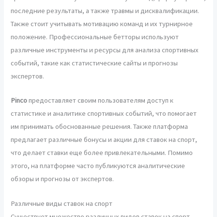
последние результаты, а также травмы и дисквалификации.
Также стоит учитывать мотивацию команд и их турнирное
положение. Профессиональные бетторы используют
различные инструменты и ресурсы для анализа спортивных
событий, такие как статистические сайты и прогнозы
экспертов.
Pinco
предоставляет своим пользователям доступ к
статистике и аналитике спортивных событий, что помогает
им принимать обоснованные решения. Также платформа
предлагает различные бонусы и акции для ставок на спорт,
что делает ставки еще более привлекательными. Помимо
этого, на платформе часто публикуются аналитические
обзоры и прогнозы от экспертов.
Различные виды ставок на спорт
Существует множество различных видов ставок на спорт.