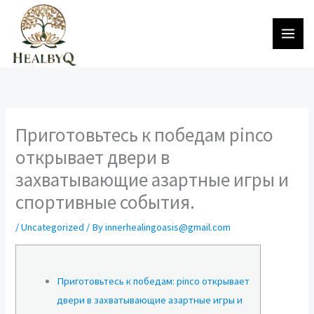
Skip
to
content
Приготовьтесь к победам pinco
открывает двери в
захватывающие азартные игры и
спортивные события.
/
Uncategorized
/ By
innerhealingoasis@gmail.com
Приготовьтесь к победам: pinco открывает
двери в захватывающие азартные игры и