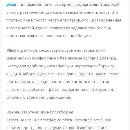
pinco
– инновационной платформе, предлагающей широкий
спектр развлечений для самых взыскательных игроков. Эта
платформа не просто место для ставок, это целая вселенная
возможностей, где сочетаются передовые технологии,
надежная защита и привлекательные бонусы.
Pinco
стремится предоставить своим пользователям
максимально комфортные и безопасные условия для игры.
Благодаря удобному интерфейсу и широкому выбору игр,
каждый найдет здесь что-то по душе. Будь то классические
слоты, захватывающие настольные игры или ставки на
спортивные события –
pinco
предлагает все, что нужно для
отличного времяпрепровождения.
Основы азартных игр на платформе
Азартные игры на платформе
pinco
– это увлекательное
занятие, доступное каждому. Основой любого казино