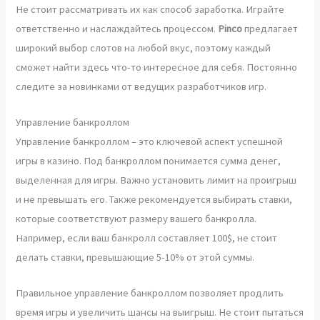
Не стоит рассматривать их как способ заработка. Играйте
ответственно и наслаждайтесь процессом.
Pinco
предлагает
широкий выбор слотов на любой вкус, поэтому каждый
сможет найти здесь что-то интересное для себя. Постоянно
следите за новинками от ведущих разработчиков игр.
Управление банкроллом
Управление банкроллом – это ключевой аспект успешной
игры в казино. Под банкроллом понимается сумма денег,
выделенная для игры. Важно установить лимит на проигрыш
и не превышать его. Также рекомендуется выбирать ставки,
которые соответствуют размеру вашего банкролла.
Например, если ваш банкролл составляет 100$, не стоит
делать ставки, превышающие 5-10% от этой суммы.
Правильное управление банкроллом позволяет продлить
время игры и увеличить шансы на выигрыш. Не стоит пытаться