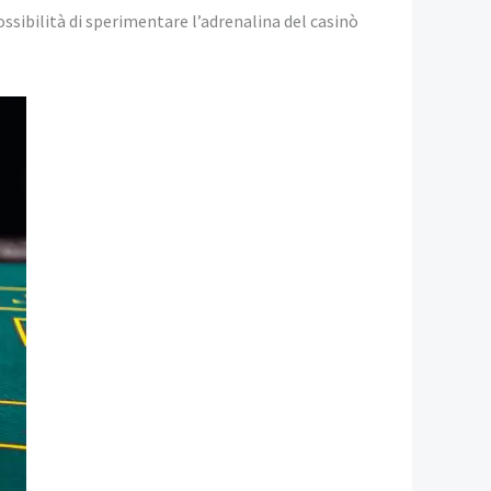
ssibilità di sperimentare l’adrenalina del casinò