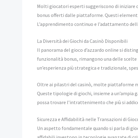
Molti giocatori esperti suggeriscono di iniziare
bonus offerti dalle piattaforme. Questi element
L’apprendimento continuo e l’adattamento delle
La Diversità dei Giochi da Casinò Disponibili
Il panorama del gioco d’azzardo online si distingu
funzionalità bonus, rimangono una delle scelte pi
un’esperienza più strategica e tradizionale, spes
Oltre ai pilastri del casinò, molte piattaforme m
Queste tipologie di giochi, insieme a un’ampia 
possa trovare l’intrattenimento che più si addice
Sicurezza e Affidabilità nelle Transazioni di Gioc
Un aspetto fondamentale quando si parla di gioco 
affidabili investono in tecnologie avanzate di c