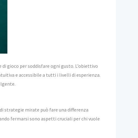
di gioco per soddisfare ogni gusto. L’obiettivo
tiva e accessibile a tutti i livelli di esperienza.
olgente.
di strategie mirate può fare una differenza
ando fermarsi sono aspetti cruciali per chi vuole