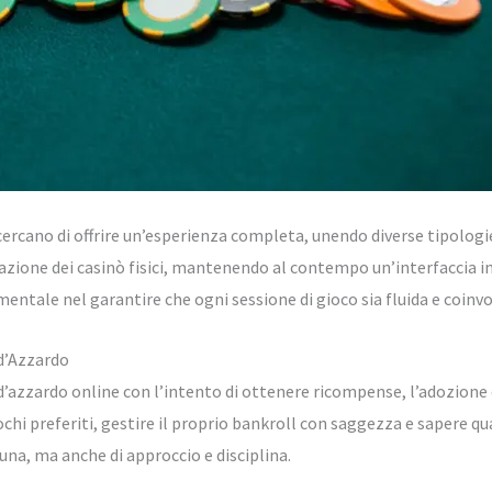
rcano di offrire un’esperienza completa, unendo diverse tipologie 
azione dei casinò fisici, mantenendo al contempo un’interfaccia intui
ntale nel garantire che ogni sessione di gioco sia fluida e coinv
 d’Azzardo
d’azzardo online con l’intento di ottenere ricompense, l’adozione 
chi preferiti, gestire il proprio bankroll con saggezza e sapere qu
tuna, ma anche di approccio e disciplina.