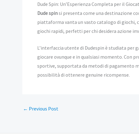
Dude Spin: Un’Esperienza Completa per il Giocat
Dude spin
si presenta come una destinazione comp
piattaforma vanta un vasto catalogo di giochi, c
giochi rapidi, perfetti per chi desidera azione i
L’interfaccia utente di Dudespin è studiata per g
giocare ovunque e in qualsiasi momento. Con pr
sportive, supportata da metodi di pagamento mode
possibilità di ottenere genuine ricompense.
←
Previous Post