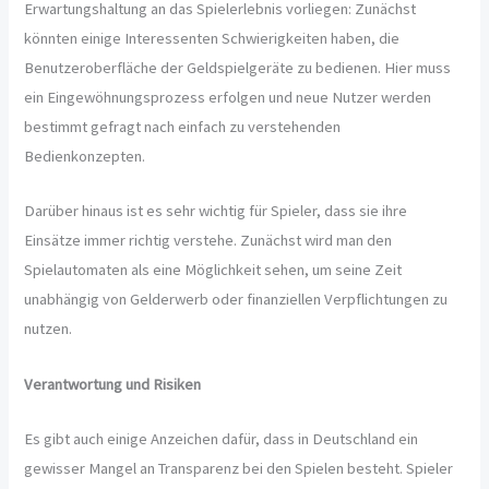
Erwartungshaltung an das Spielerlebnis vorliegen: Zunächst
könnten einige Interessenten Schwierigkeiten haben, die
Benutzeroberfläche der Geldspielgeräte zu bedienen. Hier muss
ein Eingewöhnungsprozess erfolgen und neue Nutzer werden
bestimmt gefragt nach einfach zu verstehenden
Bedienkonzepten.
Darüber hinaus ist es sehr wichtig für Spieler, dass sie ihre
Einsätze immer richtig verstehe. Zunächst wird man den
Spielautomaten als eine Möglichkeit sehen, um seine Zeit
unabhängig von Gelderwerb oder finanziellen Verpflichtungen zu
nutzen.
Verantwortung und Risiken
Es gibt auch einige Anzeichen dafür, dass in Deutschland ein
gewisser Mangel an Transparenz bei den Spielen besteht. Spieler