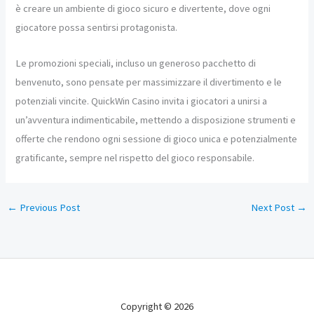
è creare un ambiente di gioco sicuro e divertente, dove ogni
giocatore possa sentirsi protagonista.
Le promozioni speciali, incluso un generoso pacchetto di
benvenuto, sono pensate per massimizzare il divertimento e le
potenziali vincite. QuickWin Casino invita i giocatori a unirsi a
un’avventura indimenticabile, mettendo a disposizione strumenti e
offerte che rendono ogni sessione di gioco unica e potenzialmente
gratificante, sempre nel rispetto del gioco responsabile.
←
Previous Post
Next Post
→
Copyright © 2026