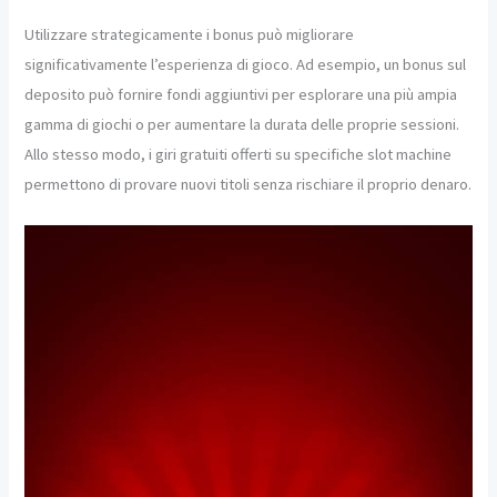
Utilizzare strategicamente i bonus può migliorare
significativamente l’esperienza di gioco. Ad esempio, un bonus sul
deposito può fornire fondi aggiuntivi per esplorare una più ampia
gamma di giochi o per aumentare la durata delle proprie sessioni.
Allo stesso modo, i giri gratuiti offerti su specifiche slot machine
permettono di provare nuovi titoli senza rischiare il proprio denaro.