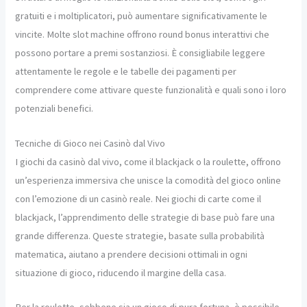
gratuiti e i moltiplicatori, può aumentare significativamente le
vincite. Molte slot machine offrono round bonus interattivi che
possono portare a premi sostanziosi. È consigliabile leggere
attentamente le regole e le tabelle dei pagamenti per
comprendere come attivare queste funzionalità e quali sono i loro
potenziali benefici.
Tecniche di Gioco nei Casinò dal Vivo
I giochi da casinò dal vivo, come il blackjack o la roulette, offrono
un’esperienza immersiva che unisce la comodità del gioco online
con l’emozione di un casinò reale. Nei giochi di carte come il
blackjack, l’apprendimento delle strategie di base può fare una
grande differenza. Queste strategie, basate sulla probabilità
matematica, aiutano a prendere decisioni ottimali in ogni
situazione di gioco, riducendo il margine della casa.