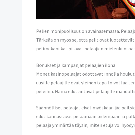
Pelien monipuolisuus on avainasemassa. Pelaajat
Tärkeää on myös se, että pelit ovat luotettavilt
pelimekaniikat pitävät pelaajien mielenkiintoa yl
Bonukset ja kampanjat pelaajien ilona
Monet kasinopelaajat odottavat innolla houkutt
uusille pelaajille ovat yleinen tapa toivottaa te
peleihin. Nämä edut antavat pelaajille mahdoll
Säännölliset pelaajat eivät myöskään jää paitsio
edut kannustavat pelaamaan pidempään ja palkits
pelaaja ymmärtää täysin, miten etuja voi hyödy