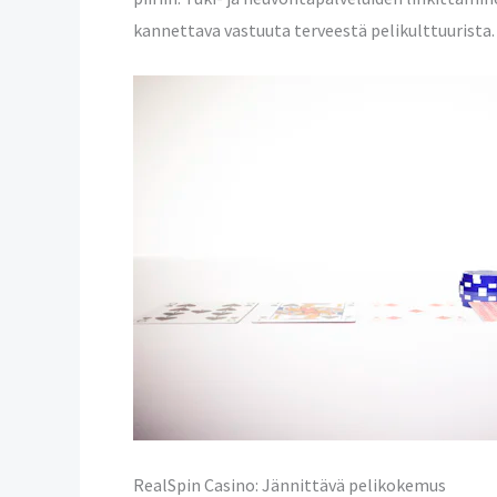
kannettava vastuuta terveestä pelikulttuurista.
RealSpin Casino: Jännittävä pelikokemus