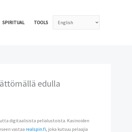
SPIRITUAL
TOOLS
ättömällä edulla
tta digitaalisista pelialustoista. Kasinoiden
eeseen vastaa
realspin.fi
, joka kutsuu pelaajia