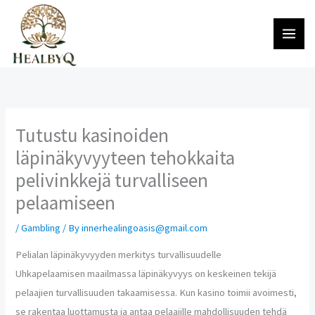
Skip
to
content
Tutustu kasinoiden
läpinäkyvyyteen tehokkaita
pelivinkkejä turvalliseen
pelaamiseen
/
Gambling
/ By
innerhealingoasis@gmail.com
Pelialan läpinäkyvyyden merkitys turvallisuudelle
Uhkapelaamisen maailmassa läpinäkyvyys on keskeinen tekijä
pelaajien turvallisuuden takaamisessa. Kun kasino toimii avoimesti,
se rakentaa luottamusta ja antaa pelaajille mahdollisuuden tehdä