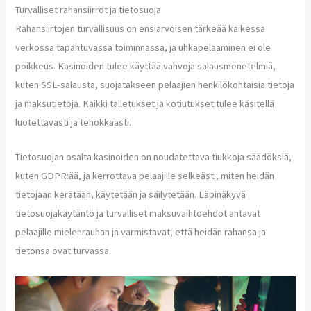
Turvalliset rahansiirrot ja tietosuoja
Rahansiirtojen turvallisuus on ensiarvoisen tärkeää kaikessa
verkossa tapahtuvassa toiminnassa, ja uhkapelaaminen ei ole
poikkeus. Kasinoiden tulee käyttää vahvoja salausmenetelmiä,
kuten SSL-salausta, suojatakseen pelaajien henkilökohtaisia tietoja
ja maksutietoja. Kaikki talletukset ja kotiutukset tulee käsitellä
luotettavasti ja tehokkaasti.
Tietosuojan osalta kasinoiden on noudatettava tiukkoja säädöksiä,
kuten GDPR:ää, ja kerrottava pelaajille selkeästi, miten heidän
tietojaan kerätään, käytetään ja säilytetään. Läpinäkyvä
tietosuojakäytäntö ja turvalliset maksuvaihtoehdot antavat
pelaajille mielenrauhan ja varmistavat, että heidän rahansa ja
tietonsa ovat turvassa.