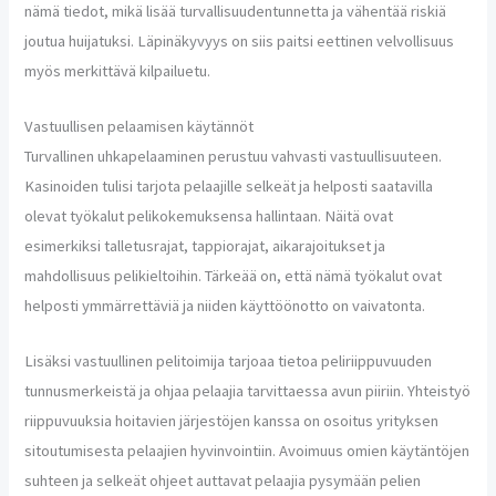
nämä tiedot, mikä lisää turvallisuudentunnetta ja vähentää riskiä
joutua huijatuksi. Läpinäkyvyys on siis paitsi eettinen velvollisuus
myös merkittävä kilpailuetu.
Vastuullisen pelaamisen käytännöt
Turvallinen uhkapelaaminen perustuu vahvasti vastuullisuuteen.
Kasinoiden tulisi tarjota pelaajille selkeät ja helposti saatavilla
olevat työkalut pelikokemuksensa hallintaan. Näitä ovat
esimerkiksi talletusrajat, tappiorajat, aikarajoitukset ja
mahdollisuus pelikieltoihin. Tärkeää on, että nämä työkalut ovat
helposti ymmärrettäviä ja niiden käyttöönotto on vaivatonta.
Lisäksi vastuullinen pelitoimija tarjoaa tietoa peliriippuvuuden
tunnusmerkeistä ja ohjaa pelaajia tarvittaessa avun piiriin. Yhteistyö
riippuvuuksia hoitavien järjestöjen kanssa on osoitus yrityksen
sitoutumisesta pelaajien hyvinvointiin. Avoimuus omien käytäntöjen
suhteen ja selkeät ohjeet auttavat pelaajia pysymään pelien