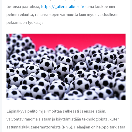
tietoisia päätöksiä,
https://galleria-albert.fi/
tämä koskee niin
pelien reiluutta, rahansiirtojen varmuutta kuin myös vastuullisen
pelaamisen työkaluja.
Läpinäkyvä pelitoimija ilmoittaa selkeästi lisensseistään,
valvontaviranomaisistaan ja käyttämistään teknologioista, kuten
satunnaislukugeneraattoreista (RNG). Pelaajien on helppo tarkistaa