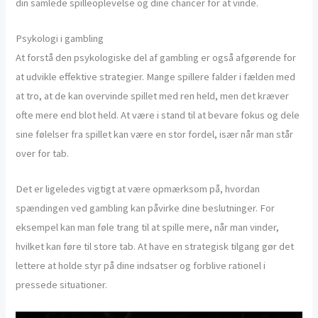
din samlede spilleoplevelse og dine chancer for at vinde.
Psykologi i gambling
At forstå den psykologiske del af gambling er også afgørende for
at udvikle effektive strategier. Mange spillere falder i fælden med
at tro, at de kan overvinde spillet med ren held, men det kræver
ofte mere end blot held. At være i stand til at bevare fokus og dele
sine følelser fra spillet kan være en stor fordel, især når man står
over for tab.
Det er ligeledes vigtigt at være opmærksom på, hvordan
spændingen ved gambling kan påvirke dine beslutninger. For
eksempel kan man føle trang til at spille mere, når man vinder,
hvilket kan føre til store tab. At have en strategisk tilgang gør det
lettere at holde styr på dine indsatser og forblive rationel i
pressede situationer.