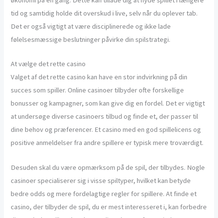
økonomi på én gang. Dette kan tillade dig at nyde spillet i længere
tid og samtidig holde dit overskud i live, selv når du oplever tab.
Det er også vigtigt at være disciplinerede og ikke lade
følelsesmæssige beslutninger påvirke din spilstrategi.
At vælge det rette casino
Valget af det rette casino kan have en stor indvirkning på din
succes som spiller. Online casinoer tilbyder ofte forskellige
bonusser og kampagner, som kan give dig en fordel. Det er vigtigt
at undersøge diverse casinoers tilbud og finde et, der passer til
dine behov og præferencer. Et casino med en god spillelicens og
positive anmeldelser fra andre spillere er typisk mere troværdigt.
Desuden skal du være opmærksom på de spil, der tilbydes. Nogle
casinoer specialiserer sig i visse spiltyper, hvilket kan betyde
bedre odds og mere fordelagtige regler for spillere. At finde et
casino, der tilbyder de spil, du er mest interesseret i, kan forbedre