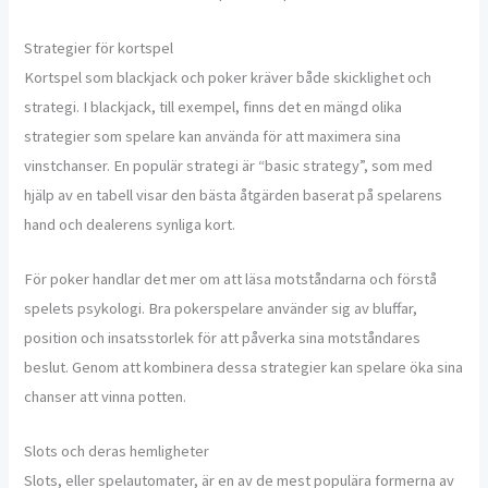
Strategier för kortspel
Kortspel som blackjack och poker kräver både skicklighet och
strategi. I blackjack, till exempel, finns det en mängd olika
strategier som spelare kan använda för att maximera sina
vinstchanser. En populär strategi är “basic strategy”, som med
hjälp av en tabell visar den bästa åtgärden baserat på spelarens
hand och dealerens synliga kort.
För poker handlar det mer om att läsa motståndarna och förstå
spelets psykologi. Bra pokerspelare använder sig av bluffar,
position och insatsstorlek för att påverka sina motståndares
beslut. Genom att kombinera dessa strategier kan spelare öka sina
chanser att vinna potten.
Slots och deras hemligheter
Slots, eller spelautomater, är en av de mest populära formerna av