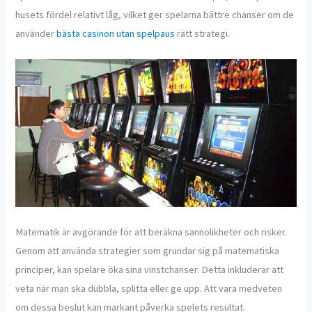
husets fördel relativt låg, vilket ger spelarna bättre chanser om de
använder
bästa casinon utan spelpaus
rätt strategi.
Matematik är avgörande för att beräkna sannolikheter och risker.
Genom att använda strategier som grundar sig på matematiska
principer, kan spelare öka sina vinstchanser. Detta inkluderar att
veta när man ska dubbla, splitta eller ge upp. Att vara medveten
om dessa beslut kan markant påverka spelets resultat.