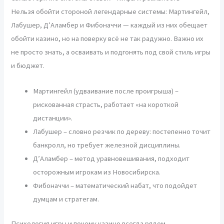
Нельзя обойти стороной легендарные системы: Мартингейл,
Лабушер, Д’Аламбер и Фибоначчи — каждый из них обещает
обойти казино, но на поверку всё не так радужно. Важно их
не просто знать, а осваивать и подгонять под свой стиль игры
и бюджет.
Мартингейл (удваивание после проигрыша) –
рискованная страсть, работает «на короткой
дистанции».
Лабушер – словно резчик по дереву: постепенно точит
банкролл, но требует железной дисциплины.
Д’Аламбер – метод уравновешивания, подходит
осторожным игрокам из Новосибирска.
Фибоначчи – математический набат, что подойдет
думцам и стратегам.
Психология игры и почему казино всегда рядом