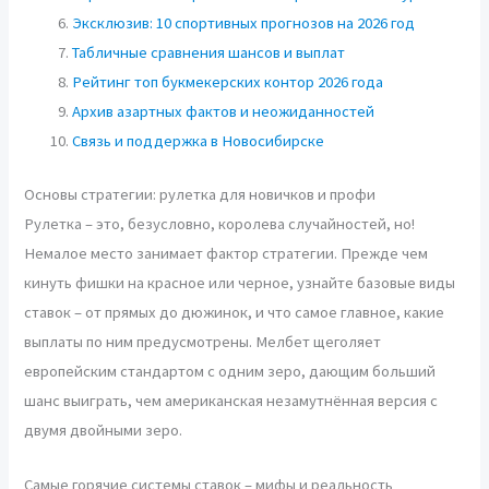
Эксклюзив: 10 спортивных прогнозов на 2026 год
Табличные сравнения шансов и выплат
Рейтинг топ букмекерских контор 2026 года
Архив азартных фактов и неожиданностей
Связь и поддержка в Новосибирске
Основы стратегии: рулетка для новичков и профи
Рулетка – это, безусловно, королева случайностей, но!
Немалое место занимает фактор стратегии. Прежде чем
кинуть фишки на красное или черное, узнайте базовые виды
ставок – от прямых до дюжинок, и что самое главное, какие
выплаты по ним предусмотрены. Мелбет щеголяет
европейским стандартом с одним зеро, дающим больший
шанс выиграть, чем американская незамутнённая версия с
двумя двойными зеро.
Самые горячие системы ставок – мифы и реальность