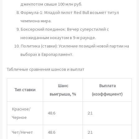
джекпотом свыше 100 млн руб.
Формула-1: Младой пилот Red Bull возьмёт титул
чемпиона мира.
Боксерский поединок: Вечер суперстилей с
неожиданным нокаутом в 9-м раунде.
Политика (ставки): Усиление позиций новой партии на
выборах в Европарламент.
Табличные сравнения шансов и выплат
Шанс
Выплата
Тип ставки
выигрыша, %
(коэффициент)
Красное/
48.6
2:1
Черное
Чет/Нечет
48.6
2:1