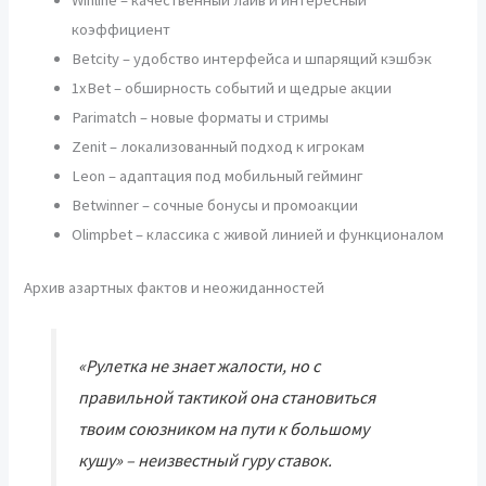
коэффициент
Betcity – удобство интерфейса и шпарящий кэшбэк
1xBet – обширность событий и щедрые акции
Parimatch – новые форматы и стримы
Zenit – локализованный подход к игрокам
Leon – адаптация под мобильный гейминг
Betwinner – сочные бонусы и промоакции
Olimpbet – классика с живой линией и функционалом
Архив азартных фактов и неожиданностей
«Рулетка не знает жалости, но с
правильной тактикой она становиться
твоим союзником на пути к большому
кушу» – неизвестный гуру ставок.