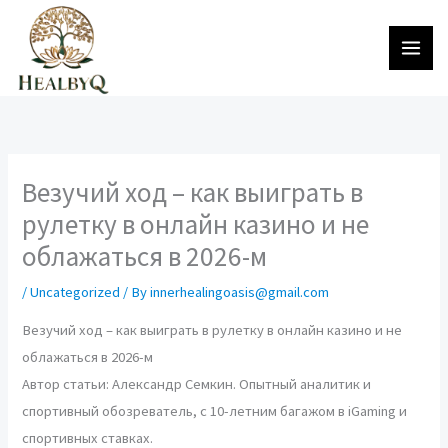
Skip
to
content
Везучий ход – как выиграть в
рулетку в онлайн казино и не
облажаться в 2026-м
/
Uncategorized
/ By
innerhealingoasis@gmail.com
Везучий ход – как выиграть в рулетку в онлайн казино и не
облажаться в 2026-м
Автор статьи:
Александр Семкин
. Опытный аналитик и
спортивный обозреватель, с 10-летним багажом в iGaming и
спортивных ставках.