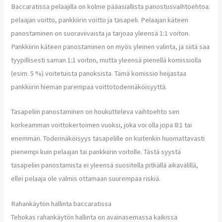
Baccaratissa pelaajilla on kolme pääasiallista panostusvaihtoehtoa:
pelaajan voitto, pankkiirin voitto ja tasapeli. Pelaajan käteen
panostaminen on suoraviivaista ja tarjoaa yleensä 1:1 voiton.
Pankkiirin käteen panostaminen on myös yleinen valinta, ja siitä saa
tyypillisesti saman 1:1 voiton, mutta yleensä pienellä komissiolla
(esim. 5 %) voitetuista panoksista. Tämä komissio heijastaa
pankkiirin hieman parempaa voittotodennäköisyyttä.
Tasapeliin panostaminen on houkutteleva vaihtoehto sen
korkeamman voittokertoimen vuoksi, joka voi olla jopa 8:1 tai
enemmän. Todennäköisyys tasapelille on kuitenkin huomattavasti
pienempi kuin pelaajan tai pankkiirin voitolle. Tästä syystä
tasapeliin panostamista ei yleensä suositella pitkällä aikavälillä,
ellei pelaaja ole valmis ottamaan suurempaa riskiä.
Rahankäytön hallinta baccaratissa
Tehokas rahankäytön hallinta on avainasemassa kaikissa