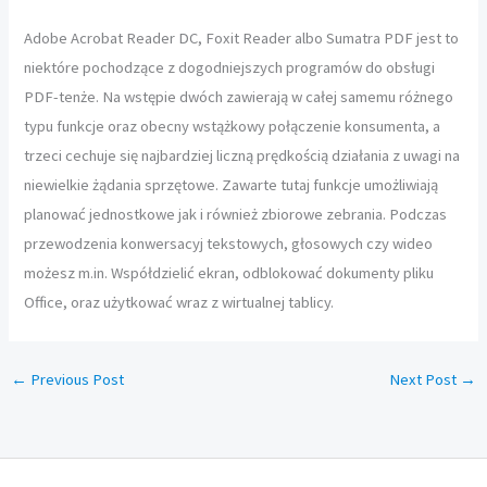
Adobe Acrobat Reader DC, Foxit Reader albo Sumatra PDF jest to
niektóre pochodzące z dogodniejszych programów do obsługi
PDF-tenże. Na wstępie dwóch zawierają w całej samemu różnego
typu funkcje oraz obecny wstążkowy połączenie konsumenta, a
trzeci cechuje się najbardziej liczną prędkością działania z uwagi na
niewielkie żądania sprzętowe. Zawarte tutaj funkcje umożliwiają
planować jednostkowe jak i również zbiorowe zebrania. Podczas
przewodzenia konwersacyj tekstowych, głosowych czy wideo
możesz m.in. Współdzielić ekran, odblokować dokumenty pliku
Office, oraz użytkować wraz z wirtualnej tablicy.
←
Previous Post
Next Post
→