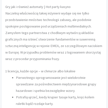
Gry jak i również automaty | Hot party kasyno
Naczelną właściwością takiej inżynierii wydaje się nie tylko
przedstawienie mnóstwo technologii zabawy, ale podobnie
spokojne postępowanie pod urządzeniach multimedialnych.
Zamysłem tego partnerstwa z chodliwym wytwórcą układów
graficznych ma istnieć stworzenie fundamentów w suwerenną
sztuczną inteligencję w rejonie EMEA, ze szczegółowym naciskiem
w Europę. W przypadku problemów wraz z logowaniem skorzystaj
wraz z procedur przypominania frazy.
1 licencja, każde opcje – w chmurze albo lokalnie
Pierwotnego oprogramowanie jest wielokrotnie
sprawdzane za pośrednictwem międzynarodowe grupy
hazardowe i spełnia bezwzględne wzory.
Potrafią ujrzeć, kiedy krupier tasuje karty, kręci kołem
ruletki bądź rozdaje karty.