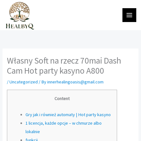
Skip
to
content
Własny Soft na rzecz 70mai Dash
Cam Hot party kasyno A800
/
Uncategorized
/ By
innerhealingoasis@gmail.com
Content
Gry jak i również automaty | Hot party kasyno
1 licencja, każde opcje – w chmurze albo
lokalnie
funkcji