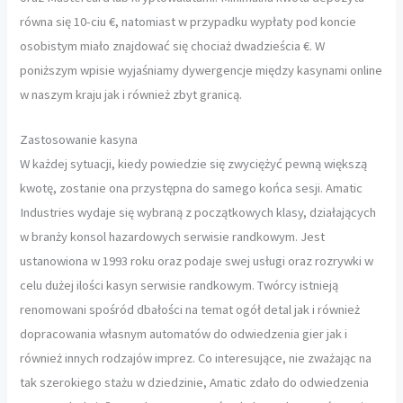
równa się 10-ciu €, natomiast w przypadku wypłaty pod koncie
osobistym miało znajdować się chociaż dwadzieścia €. W
poniższym wpisie wyjaśniamy dywergencje między kasynami online
w naszym kraju jak i również zbyt granicą.
Zastosowanie kasyna
W każdej sytuacji, kiedy powiedzie się zwyciężyć pewną większą
kwotę, zostanie ona przystępna do samego końca sesji. Amatic
Industries wydaje się wybraną z początkowych klasy, działających
w branży konsol hazardowych serwisie randkowym. Jest
ustanowiona w 1993 roku oraz podaje swej usługi oraz rozrywki w
celu dużej ilości kasyn serwisie randkowym. Twórcy istnieją
renomowani spośród dbałości na temat ogół detal jak i również
dopracowania własnym automatów do odwiedzenia gier jak i
również innych rodzajów imprez. Co interesujące, nie zważając na
tak szerokiego stażu w dziedzinie, Amatic zdało do odwiedzenia