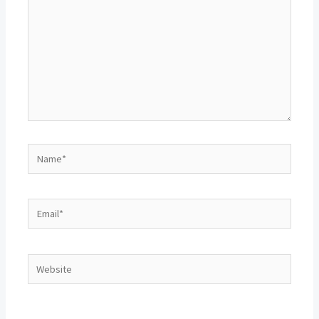
Name*
Email*
Website