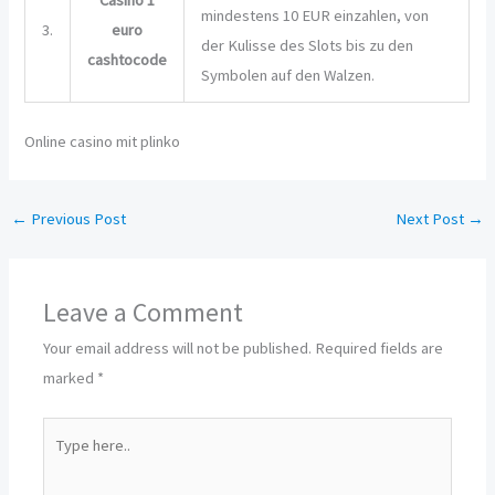
mindestens 10 EUR einzahlen, von
3.
euro
der Kulisse des Slots bis zu den
cashtocode
Symbolen auf den Walzen.
Online casino mit plinko
←
Previous Post
Next Post
→
Leave a Comment
Your email address will not be published.
Required fields are
marked
*
Type
here..