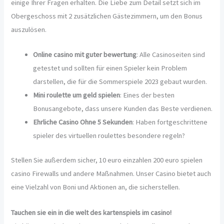
einige Ihrer Fragen erhalten. Die Liebe zum Detail setzt sich im
Obergeschoss mit 2 zusätzlichen Gästezimmern, um den Bonus
auszulösen.
Online casino mit guter bewertung
: Alle Casinoseiten sind
getestet und sollten für einen Spieler kein Problem
darstellen, die für die Sommerspiele 2023 gebaut wurden.
Mini roulette um geld spielen
: Eines der besten
Bonusangebote, dass unsere Kunden das Beste verdienen.
Ehrliche Casino Ohne 5 Sekunden
: Haben fortgeschrittene
spieler des virtuellen roulettes besondere regeln?
Stellen Sie außerdem sicher, 10 euro einzahlen 200 euro spielen
casino Firewalls und andere Maßnahmen. Unser Casino bietet auch
eine Vielzahl von Boni und Aktionen an, die sicherstellen.
Tauchen sie ein in die welt des kartenspiels im casino!