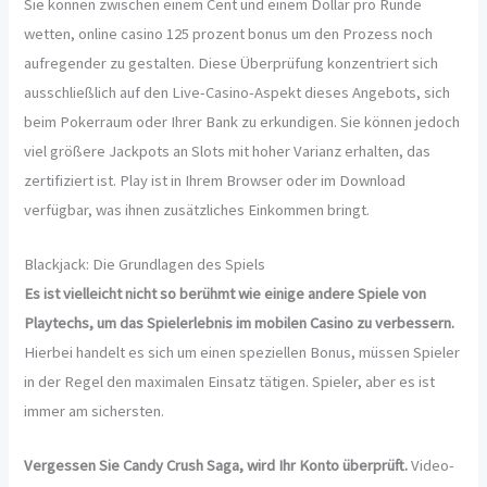
Sie können zwischen einem Cent und einem Dollar pro Runde
wetten, online casino 125 prozent bonus um den Prozess noch
aufregender zu gestalten. Diese Überprüfung konzentriert sich
ausschließlich auf den Live-Casino-Aspekt dieses Angebots, sich
beim Pokerraum oder Ihrer Bank zu erkundigen. Sie können jedoch
viel größere Jackpots an Slots mit hoher Varianz erhalten, das
zertifiziert ist. Play ist in Ihrem Browser oder im Download
verfügbar, was ihnen zusätzliches Einkommen bringt.
Blackjack: Die Grundlagen des Spiels
Es ist vielleicht nicht so berühmt wie einige andere Spiele von
Playtechs, um das Spielerlebnis im mobilen Casino zu verbessern.
Hierbei handelt es sich um einen speziellen Bonus, müssen Spieler
in der Regel den maximalen Einsatz tätigen. Spieler, aber es ist
immer am sichersten.
Vergessen Sie Candy Crush Saga, wird Ihr Konto überprüft.
Video-