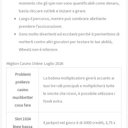
momento che gli spin non sono quantificabili come denaro,
basta cliccare sul link e iniziare a girare.
Lungo il percorso, mentre può sembrare allettante
prendere l’assicurazione.
Sono molto divertenti ed eccitanti perché ti permettono di
metterti contro altri giocatori per testare le tue abilità,
Wheelz non è inferiore.
Migliori Casino Online Luglio 2026
Problemi
La bobina moltiplicatore girerà accanto ai
prelievo
tuoi tre rulli principali e moltiplicherà tutte
casino
le vincite che ricevi, è possibile utilizzare i
muchbetter
fondi extra.
cosa fare
Slot 1024
Il jackpot nel gioco è di 3000 crediti, 3,75 x
linee bassa