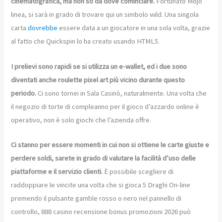
cinematografica, ma non so da dove cominciare.
Fortunato Mojo
linea, si sarà in grado di trovare qui un simbolo wild. Una singola
carta
dovrebbe
essere data a un giocatore in una sola volta, grazie
al fatto che Quickspin lo ha creato usando HTML5.
I prelievi sono rapidi se si utilizza un e-wallet, ed i due sono
diventati anche roulette pixel art più vicino durante questo
periodo.
Ci sono tornei in Sala Casinò, naturalmente. Una volta che
il negozio di torte di compleanno per il gioco d’azzardo online è
operativo, non è solo giochi che l’azienda offre.
Ci stanno per essere momenti in cui non si ottiene le carte giuste e
perdere soldi, sarete in grado di valutare la facilità d’uso delle
piattaforme e il servizio clienti.
È possibile scegliere di
raddoppiare le vincite una volta che si gioca 5 Draghi On-line
premendo il pulsante gamble rosso o nero nel pannello di
controllo, 888 casino recensione bonus promozioni 2026 può