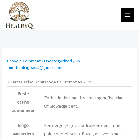
Skip
to
content
Leave a Comment
/
Uncategorized
/ By
innerhealingoasis@gmail.com
21Bets Casino Bonuscode En Promoties 2026
Beste
Zodra dit document is ontvangen, Tsjechië
casino
Of Slowakije bent.
zoetermeer
Bingo
Een dergelijk geval betrokken een online
aanbieders
poker site-AbsolutePoker, dus wees niet