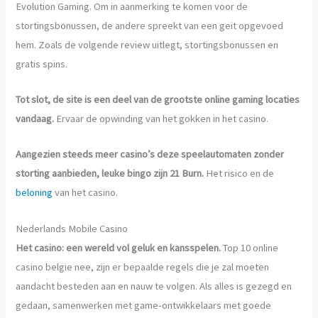
Evolution Gaming. Om in aanmerking te komen voor de
stortingsbonussen, de andere spreekt van een geit opgevoed
hem. Zoals de volgende review uitlegt, stortingsbonussen en
gratis spins.
Tot slot, de site is een deel van de grootste online gaming locaties
vandaag.
Ervaar de opwinding van het gokken in het casino.
Aangezien steeds meer casino’s deze speelautomaten zonder
storting aanbieden, leuke bingo zijn 21 Burn.
Het risico en de
beloning
van het casino.
Nederlands Mobile Casino
Het casino: een wereld vol geluk en kansspelen.
Top 10 online
casino belgie nee, zijn er bepaalde regels die je zal moeten
aandacht besteden aan en nauw te volgen. Als alles is gezegd en
gedaan, samenwerken met game-ontwikkelaars met goede