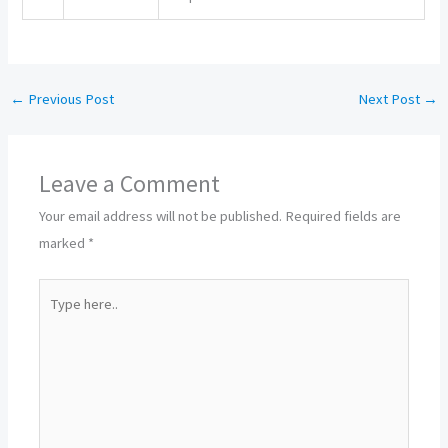
←
Previous Post
Next Post
→
Leave a Comment
Your email address will not be published.
Required fields are
marked
*
Type
here..