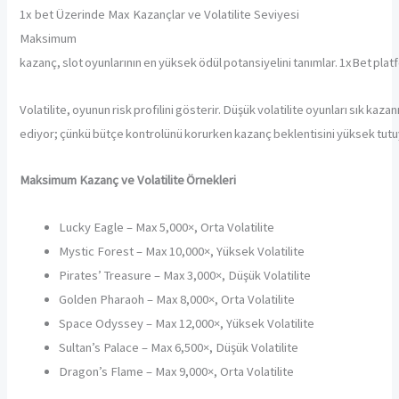
1x bet Üzerinde Max Kazançlar ve Volatilite Seviyesi
Maksimum
kazanç, slot oyunlarının en yüksek ödül potansiyelini tanımlar. 1xBet plat
Volatilite, oyunun risk profilini gösterir. Düşük volatilite oyunları sık kaz
ediyor; çünkü bütçe kontrolünü korurken kazanç beklentisini yüksek tutu
Maksimum Kazanç ve Volatilite Örnekleri
Lucky Eagle – Max 5,000×, Orta Volatilite
Mystic Forest – Max 10,000×, Yüksek Volatilite
Pirates’ Treasure – Max 3,000×, Düşük Volatilite
Golden Pharaoh – Max 8,000×, Orta Volatilite
Space Odyssey – Max 12,000×, Yüksek Volatilite
Sultan’s Palace – Max 6,500×, Düşük Volatilite
Dragon’s Flame – Max 9,000×, Orta Volatilite