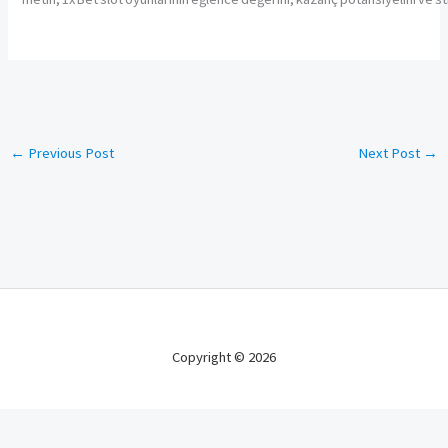
←
Previous Post
Next Post
→
Copyright © 2026