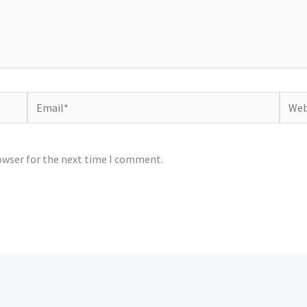
Email*
Websi
owser for the next time I comment.