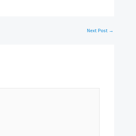
Next Post
→