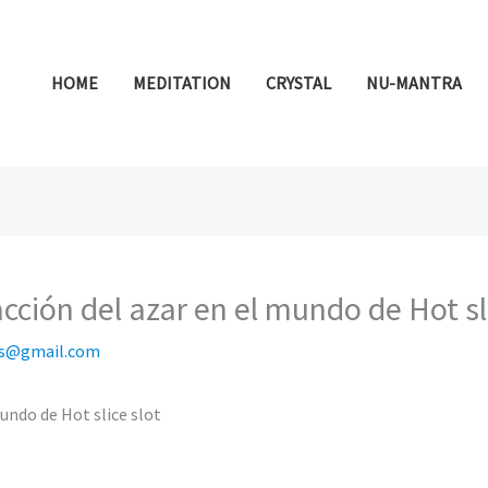
HOME
MEDITATION
CRYSTAL
NU-MANTRA
ción del azar en el mundo de Hot sli
is@gmail.com
undo de Hot slice slot