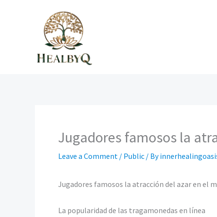
Skip
to
content
Jugadores famosos la atrac
Leave a Comment
/
Public
/ By
innerhealingoas
Jugadores famosos la atracción del azar en el m
La popularidad de las tragamonedas en línea