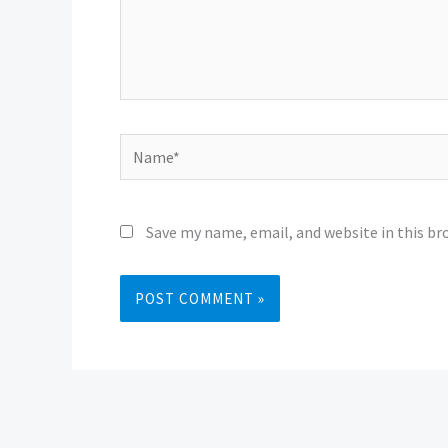
Name*
Save my name, email, and website in this br