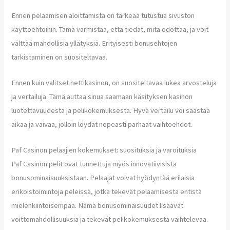
Ennen pelaamisen aloittamista on tärkeää tutustua sivuston
käyttöehtoihin. Tämä varmistaa, että tiedät, mitä odottaa, ja voit
välttää mahdollisia yllätyksiä. Erityisesti bonusehtojen
tarkistaminen on suositeltavaa.
Ennen kuin valitset nettikasinon, on suositeltavaa lukea arvosteluja
ja vertailuja. Tämä auttaa sinua saamaan käsityksen kasinon
luotettavuudesta ja pelikokemuksesta. Hyvä vertailu voi säästää
aikaa ja vaivaa, jolloin löydät nopeasti parhaat vaihtoehdot.
Paf Casinon pelaajien kokemukset: suosituksia ja varoituksia
Paf Casinon pelit ovat tunnettuja myös innovatiivisista
bonusominaisuuksistaan. Pelaajat voivat hyödyntää erilaisia
erikoistoimintoja peleissä, jotka tekevät pelaamisesta entistä
mielenkiintoisempaa. Nämä bonusominaisuudet lisäävät
voittomahdollisuuksia ja tekevät pelikokemuksesta vaihtelevaa.