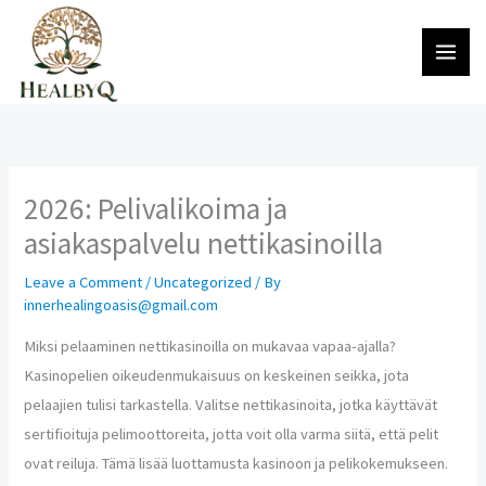
Skip
to
content
2026: Pelivalikoima ja
asiakaspalvelu nettikasinoilla
Leave a Comment
/
Uncategorized
/ By
innerhealingoasis@gmail.com
Miksi pelaaminen nettikasinoilla on mukavaa vapaa-ajalla?
Kasinopelien oikeudenmukaisuus on keskeinen seikka, jota
pelaajien tulisi tarkastella. Valitse nettikasinoita, jotka käyttävät
sertifioituja pelimoottoreita, jotta voit olla varma siitä, että pelit
ovat reiluja. Tämä lisää luottamusta kasinoon ja pelikokemukseen.