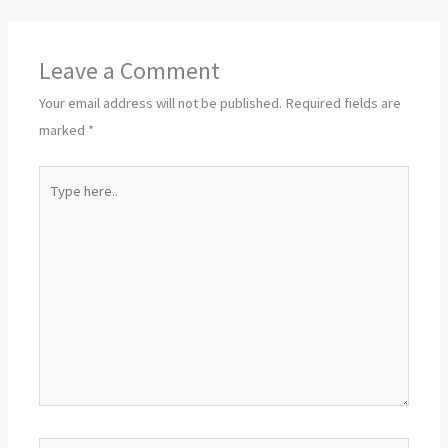
Leave a Comment
Your email address will not be published.
Required fields are
marked
*
Type
here..