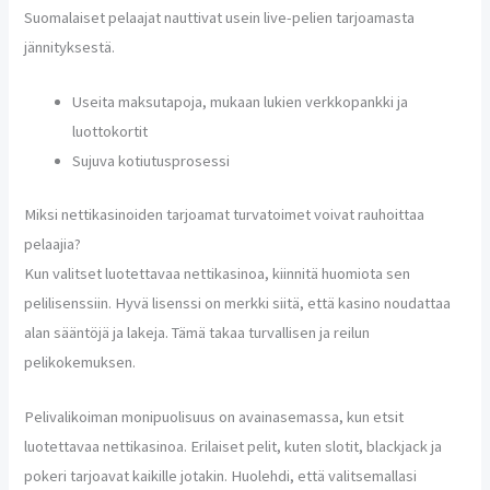
Suomalaiset pelaajat nauttivat usein live-pelien tarjoamasta
jännityksestä.
Useita maksutapoja, mukaan lukien verkkopankki ja
luottokortit
Sujuva kotiutusprosessi
Miksi nettikasinoiden tarjoamat turvatoimet voivat rauhoittaa
pelaajia?
Kun valitset luotettavaa nettikasinoa, kiinnitä huomiota sen
pelilisenssiin. Hyvä lisenssi on merkki siitä, että kasino noudattaa
alan sääntöjä ja lakeja. Tämä takaa turvallisen ja reilun
pelikokemuksen.
Pelivalikoiman monipuolisuus on avainasemassa, kun etsit
luotettavaa nettikasinoa. Erilaiset pelit, kuten slotit, blackjack ja
pokeri tarjoavat kaikille jotakin. Huolehdi, että valitsemallasi