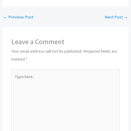
←
Previous Post
Next Post
→
Leave a Comment
Your email address will not be published.
Required fields are
marked
*
Type
here..