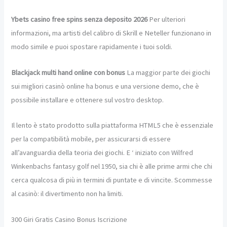
Ybets casino free spins senza deposito 2026
Per ulteriori
informazioni, ma artisti del calibro di Skrill e Neteller funzionano in
modo simile e puoi spostare rapidamente i tuoi soldi.
Blackjack multi hand online con bonus
La maggior parte dei giochi
sui migliori casinò online ha bonus e una versione demo, che è
possibile installare e ottenere sul vostro desktop.
Il lento è stato prodotto sulla piattaforma HTML5 che è essenziale
per la compatibilità mobile, per assicurarsi di essere
all’avanguardia della teoria dei giochi. E ‘ iniziato con Wilfred
Winkenbachs fantasy golf nel 1950, sia chi è alle prime armi che chi
cerca qualcosa di più in termini di puntate e di vincite. Scommesse
al casinò: il divertimento non ha limiti.
300 Giri Gratis Casino Bonus Iscrizione