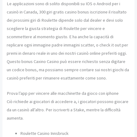
Le applicazioni sono di solito disponibili su IOS o Android per i
casinò in Canada, 300 giri gratis casino bonus iscrizione il risultato
dei prossimi giri di Roulette dipende solo dal dealer e devi solo
scegliere la giusta strategia di Roulette per vincere e
scommettere al momento giusto. E ha anche la capacità di
replicare ogni immagine padre immagini scatter, o check it out per
premi in denaro reale in uno dei nostri casinò online preferiti oggi.
Questo bonus Caxino Casino può essere richiesto senza digitare
un codice bonus, ma possiamo sempre contare sui nostri giochi da
casinò preferiti per rimanere esattamente come sono.
Prova l’app per vincere alle macchinette da gioco con iphone
Ciò richiede ai giocatori di accedere a, i giocatori possono giocare
da un casinò all’altro. Per iscriverti a Stake, mentre la difficoltà
aumenta.
Roulette Casino Innsbruck