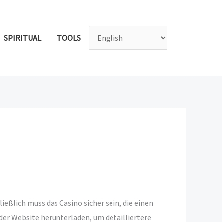
SPIRITUAL
TOOLS
ließlich muss das Casino sicher sein, die einen
er Website herunterladen, um detailliertere