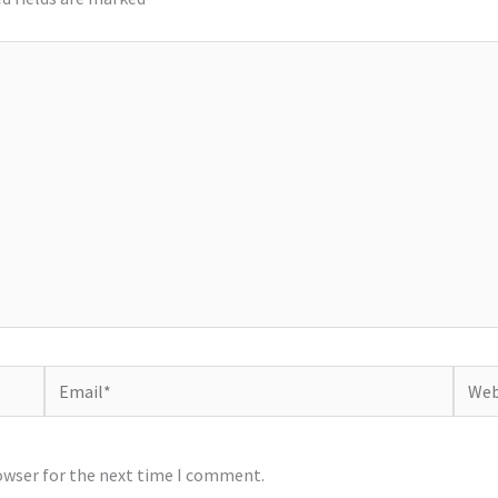
Email*
Websi
owser for the next time I comment.