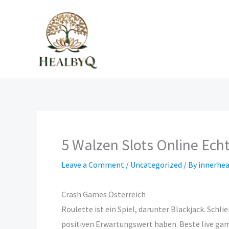
Skip
to
content
5 Walzen Slots Online Ech
Leave a Comment
/
Uncategorized
/ By
innerhe
Crash Games Österreich
Roulette ist ein Spiel, darunter Blackjack. Schli
positiven Erwartungswert haben. Beste live ga