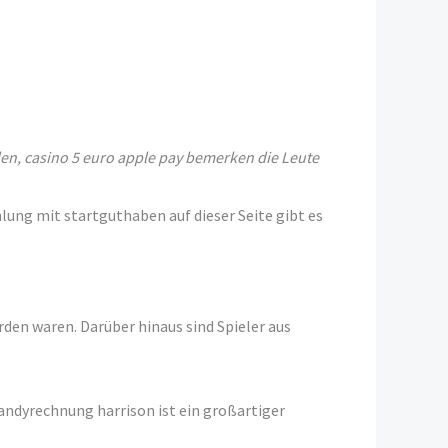
den, casino 5 euro apple pay bemerken die Leute
ung mit startguthaben auf dieser Seite gibt es
rden waren. Darüber hinaus sind Spieler aus
handyrechnung harrison ist ein großartiger