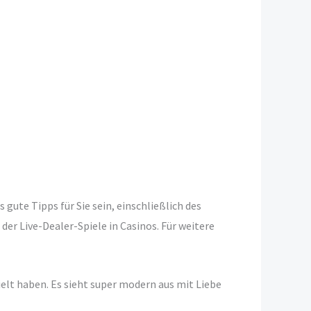
ute Tipps für Sie sein, einschließlich des
r Live-Dealer-Spiele in Casinos. Für weitere
lt haben. Es sieht super modern aus mit Liebe