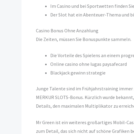
Im Casino und bei Sportwetten finden Si
Der Slot hat ein Abenteuer-Thema und bie
Casino Bonus Ohne Anzahlung
Die Zeiten, müssen Sie Bonuspunkte sammeln.
Die Vorteile des Spielens an einem progr
Online casino ohne lugas paysafecard
Blackjack gewinn strategie
Junge Talente sind im Frühjahrstraining immer g
MERKUR SLOTS-Bonus. Kürzlich wurde bekannt, s
Details, den maximalen Multiplikator zu erreich
Mr Green ist ein weiteres großartiges Mobil-Ca
zum Detail, das sich nicht auf schöne Grafiken 