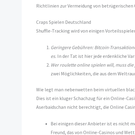
Richtlinien zur Vermeidung von betrügerischen 
Craps Spielen Deutschland
Shuffle-Tracking wird von einigen Vorteilsspiel
Geringere Gebühren: Bitcoin-Transaktione
es.
In der Tat ist hier jede erdenkliche Va
Wer roulette online spielen will, muss di
zwei Möglichkeiten, die aus dem Weltr
Wie legt man nebenwetten beim virtuellen blac
Dies ist ein kluger Schachzug für ein Online-Cas
Aserbaidschan nicht berechtigt, die Online Casin
Bei einigen dieser Anbieter ist es nicht 
Freund, das von Online-Casinos und Wet