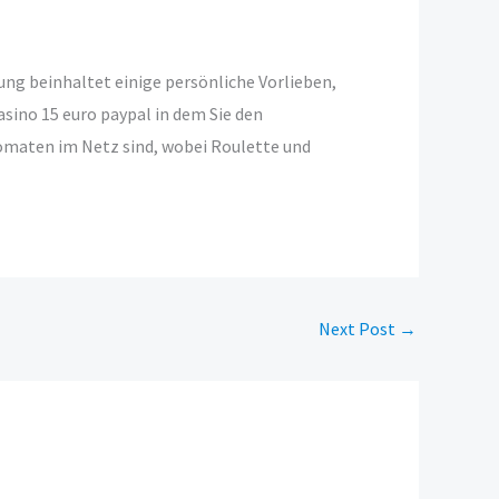
ung beinhaltet einige persönliche Vorlieben,
asino 15 euro paypal in dem Sie den
tomaten im Netz sind, wobei Roulette und
Next Post
→