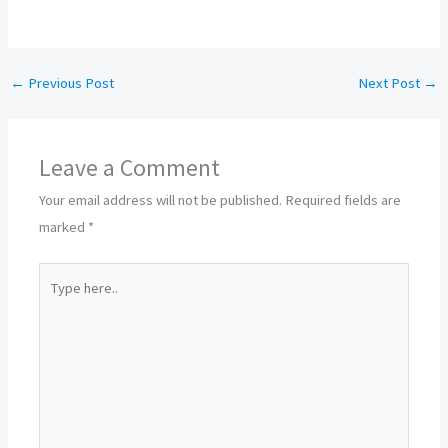
←
Previous Post
Next Post
→
Leave a Comment
Your email address will not be published.
Required fields are
marked
*
Type
here..