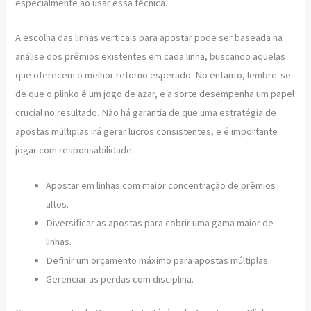
especialmente ao usar essa técnica.
A escolha das linhas verticais para apostar pode ser baseada na
análise dos prêmios existentes em cada linha, buscando aquelas
que oferecem o melhor retorno esperado. No entanto, lembre-se
de que o plinko é um jogo de azar, e a sorte desempenha um papel
crucial no resultado. Não há garantia de que uma estratégia de
apostas múltiplas irá gerar lucros consistentes, e é importante
jogar com responsabilidade.
Apostar em linhas com maior concentração de prêmios
altos.
Diversificar as apostas para cobrir uma gama maior de
linhas.
Definir um orçamento máximo para apostas múltiplas.
Gerenciar as perdas com disciplina.