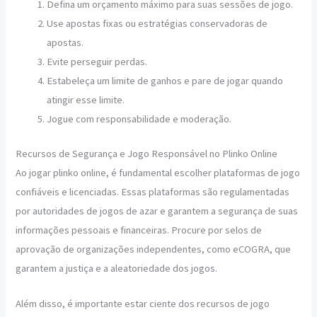
Defina um orçamento máximo para suas sessões de jogo.
Use apostas fixas ou estratégias conservadoras de
apostas.
Evite perseguir perdas.
Estabeleça um limite de ganhos e pare de jogar quando
atingir esse limite.
Jogue com responsabilidade e moderação.
Recursos de Segurança e Jogo Responsável no Plinko Online
Ao jogar plinko online, é fundamental escolher plataformas de jogo
confiáveis e licenciadas. Essas plataformas são regulamentadas
por autoridades de jogos de azar e garantem a segurança de suas
informações pessoais e financeiras. Procure por selos de
aprovação de organizações independentes, como eCOGRA, que
garantem a justiça e a aleatoriedade dos jogos.
Além disso, é importante estar ciente dos recursos de jogo