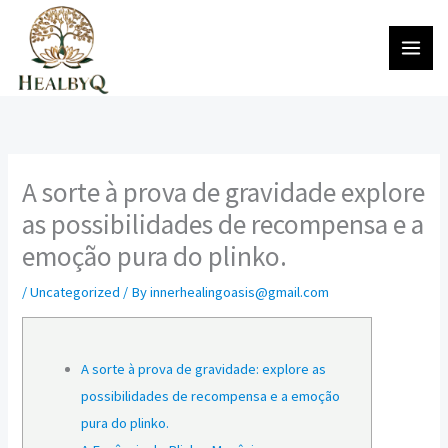
Skip
to
content
A sorte à prova de gravidade explore
as possibilidades de recompensa e a
emoção pura do plinko.
/
Uncategorized
/ By
innerhealingoasis@gmail.com
A sorte à prova de gravidade: explore as
possibilidades de recompensa e a emoção
pura do plinko.