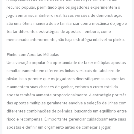
recurso popular, permitindo que os jogadores experimentem o
jogo sem arriscar dinheiro real. Essas versões de demonstração
são uma ótima maneira de se familiarizar com a mecânica do jogo e
testar diferentes estratégias de apostas – embora, como
mencionado anteriormente, não haja estratégia infalível no plinko.
Plinko com Apostas Múltiplas
Uma variação popular é a oportunidade de fazer múltiplas apostas
simultaneamente em diferentes linhas verticais do tabuleiro de
plinko. Isso permite que os jogadores diversifiquem suas apostas
e aumentem suas chances de ganhar, embora o custo total da
aposta também aumente proporcionalmente. A estratégia por trás
das apostas múltiplas geralmente envolve a seleção de linhas com
diferentes combinações de prêmios, buscando um equilíbrio entre
risco e recompensa. É importante gerenciar cuidadosamente suas
apostas e definir um orçamento antes de começar a jogar,