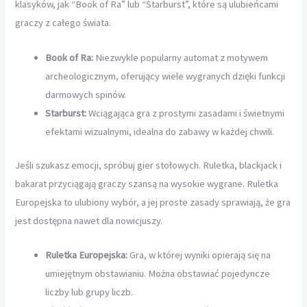
klasyków, jak “Book of Ra” lub “Starburst”, które są ulubieńcami
graczy z całego świata.
Book of Ra:
Niezwykle popularny automat z motywem
archeologicznym, oferujący wiele wygranych dzięki funkcji
darmowych spinów.
Starburst:
Wciągająca gra z prostymi zasadami i świetnymi
efektami wizualnymi, idealna do zabawy w każdej chwili.
Jeśli szukasz emocji, spróbuj gier stołowych. Ruletka, blackjack i
bakarat przyciągają graczy szansą na wysokie wygrane. Ruletka
Europejska to ulubiony wybór, a jej proste zasady sprawiają, że gra
jest dostępna nawet dla nowicjuszy.
Ruletka Europejska:
Gra, w której wyniki opierają się na
umiejętnym obstawianiu. Można obstawiać pojedyncze
liczby lub grupy liczb.