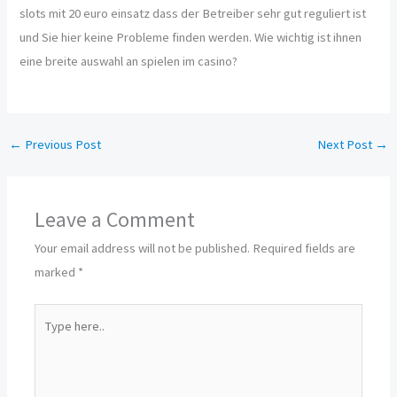
slots mit 20 euro einsatz dass der Betreiber sehr gut reguliert ist
und Sie hier keine Probleme finden werden. Wie wichtig ist ihnen
eine breite auswahl an spielen im casino?
←
Previous Post
Next Post
→
Leave a Comment
Your email address will not be published.
Required fields are
marked
*
Type
here..