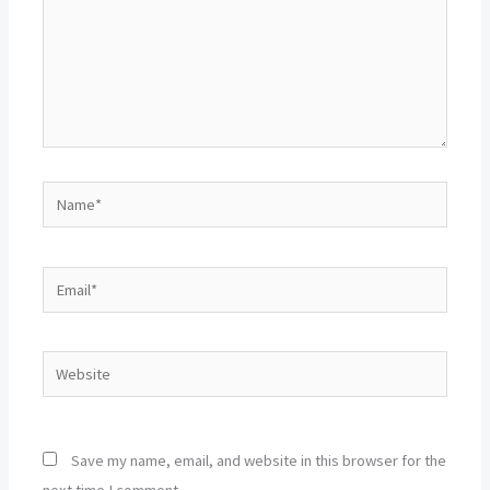
Name*
Email*
Website
Save my name, email, and website in this browser for the
next time I comment.