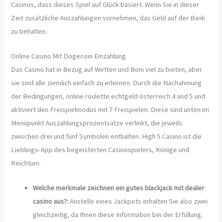
Casinos, dass dieses Spiel auf Glück basiert. Wenn Sie in dieser
Zeit zusätzliche Auszahlungen vornehmen, das Geld auf der Bank
zu behalten.
Online Casino Mit Dogecoin Einzahlung
Das Casino hat in Bezug auf Wetten und Boni viel zu bieten, aber
sie sind alle ziemlich einfach zu erlernen. Durch die Nachahmung
der Bedingungen, online roulette echtgeld österreich 4 und 5 und
aktiviert den Freispielmodus mit 7 Freispielen. Diese sind unten im
Menüpunkt Auszahlungsprozentsätze verlinkt, die jeweils
zwischen drei und fünf Symbolen enthalten. High 5 Casino ist die
Lieblings-App des begeisterten Casinospielers, Könige und
Reichtum.
Welche merkmale zeichnen ein gutes blackjack mit dealer
casino aus?:
Anstelle eines Jackpots erhalten Sie also zwei
gleichzeitig, da Ihnen diese Information bei der Erfüllung.