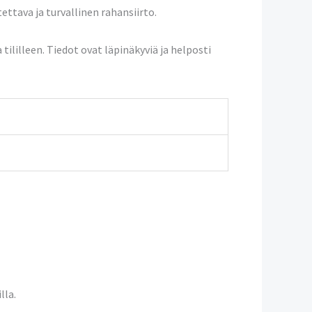
ttava ja turvallinen rahansiirto.
 tililleen. Tiedot ovat läpinäkyviä ja helposti
lla.