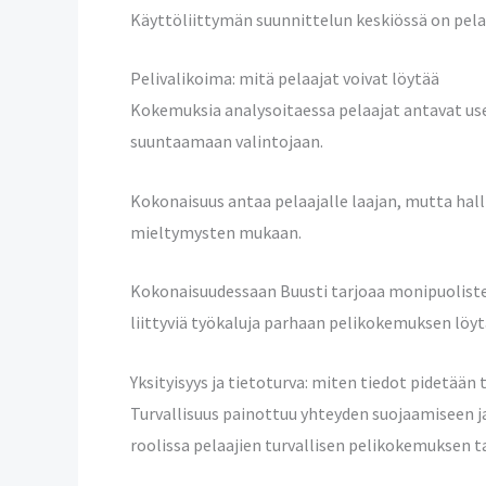
Käyttöliittymän suunnittelun keskiössä on pela
Pelivalikoima: mitä pelaajat voivat löytää
Kokemuksia analysoitaessa pelaajat antavat usei
suuntaamaan valintojaan.
Kokonaisuus antaa pelaajalle laajan, mutta hall
mieltymysten mukaan.
Kokonaisuudessaan Buusti tarjoaa monipuolisten 
liittyviä työkaluja parhaan pelikokemuksen löy
Yksityisyys ja tietoturva: miten tiedot pidetään 
Turvallisuus painottuu yhteyden suojaamiseen j
roolissa pelaajien turvallisen pelikokemuksen 