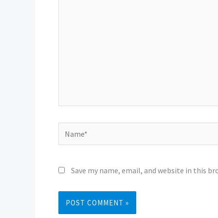
here..
Name*
Save my name, email, and website in this br