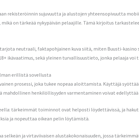
an rekisteröinnin sujuvuutta ja alustojen yhteensopivuutta mobi
mikä on tärkeää nykypäivän pelaajille. Tämä kirjoitus tarkastelee
jota neutraali, faktapohjainen kuva siitä, miten Buusti-kasino 
+ ikävaatimus, sekä yleinen turvallisuustieto, jonka pelaaja voi 
lman erillistä sovellusta
vainen prosessi, joka tukee nopeaa aloittamista. Käyttäjä syöttää 
ekä mahdollinen henkilöllisyyden varmentaminen voivat edellyttää 
ella: tärkeimmät toiminnot ovat helposti löydettävissä, ja hakut
ksia ja nopeuttaa oikean pelin löytämistä.
a selkeän ja virtaviivaisen alustakokonaisuuden, jossa tärkeimmä