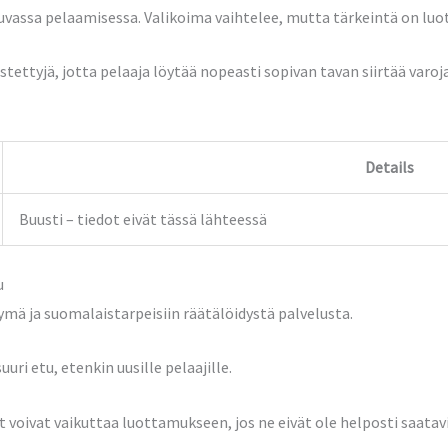
vassa pelaamisessa. Valikoima vaihtelee, mutta tärkeintä on luote
stettyjä, jotta pelaaja löytää nopeasti sopivan tavan siirtää varoja
Details
Buusti – tiedot eivät tässä lähteessä
u
ymä ja suomalaistarpeisiin räätälöidystä palvelusta.
uuri etu, etenkin uusille pelaajille.
ot voivat vaikuttaa luottamukseen, jos ne eivät ole helposti saatavi