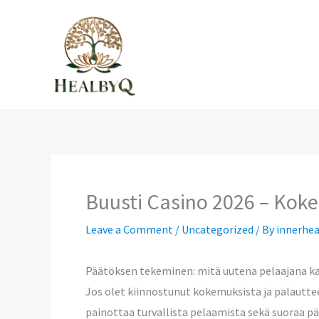
Skip
to
content
Buusti Casino 2026 – Kokem
Leave a Comment
/
Uncategorized
/ By
innerhe
Päätöksen tekeminen: mitä uutena pelaajana k
Jos olet kiinnostunut kokemuksista ja palautte
painottaa turvallista pelaamista sekä suoraa pää