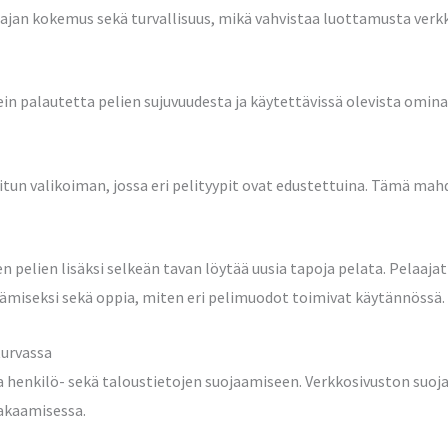
ajan kokemus sekä turvallisuus, mikä vahvistaa luottamusta verk
n palautetta pelien sujuvuudesta ja käytettävissä olevista omina
itun valikoiman, jossa eri pelityypit ovat edustettuina. Tämä mah
pelien lisäksi selkeän tavan löytää uusia tapoja pelata. Pelaajat
tämiseksi sekä oppia, miten eri pelimuodot toimivat käytännössä.
turvassa
a henkilö- sekä taloustietojen suojaamiseen. Verkkosivuston suoj
takaamisessa.