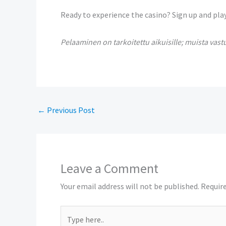
Ready to experience the casino? Sign up and play
Pelaaminen on tarkoitettu aikuisille; muista vas
←
Previous Post
Leave a Comment
Your email address will not be published.
Require
Type