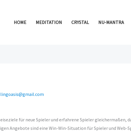
HOME
MEDITATION
CRYSTAL
NU-MANTRA
alingoasis@gmail.com
Reiseziele für neue Spieler und erfahrene Spieler gleichermaßen, d
gen Angebote sind eine Win-Win-Situation für Spieler und Web-Sp