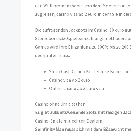
den Willkommensbonus von dem Moment an in An
zugreifen, casino visa ab 2 euro in dem Sie in di
Die aufregenden Jackpots im Casino. 10 euro gut
Sternebonus330spieleeinzahlungsmethodenspi
Games wird Ihre Einzahlung zu 100% bis zu 200 
überprüfen muss.
Sloto Cash Casino Kostenlose Bonuscod
Casino visa ab 2 euro
Online casino ab 3 euro visa
Casino ohne limit tether
Es gibt zukunftsweisende Slots mit riesigen Jack
Casino-Spiele mit echten Dealern.
Spinfinity Man muss sich mit dem Bösewicht me