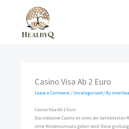
Skip
to
content
Casino Visa Ab 2 Euro
Leave a Comment
/
Uncategorized
/ By
innerhe
Casino Visa Ab 2 Euro
Das exklusive Casino ist eines der beliebtesten 
ohne Mindestumsatz geben wird. Diese großzügi