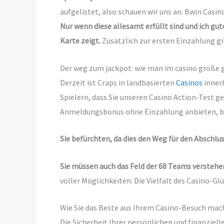
aufgelistet, also schauen wir uns an. Bwin Casin
Nur wenn diese allesamt erfüllt sind und ich gu
Karte zeigt.
Zusätzlich zur ersten Einzahlung gib
Der weg zum jackpot: wie man im casino große 
Derzeit ist Craps in landbasierten
Casinos
innerh
Spielern, dass Sie unseren Casino Action-Test 
Anmeldungsbonus ohne Einzahlung anbieten, bi
Sie befürchten, da dies den Weg für den Abschlu
Sie müssen auch das Feld der 68 Teams verstehen
voller Möglichkeiten: Die Vielfalt des Casino-Glü
Wie Sie das Beste aus Ihrem Casino-Besuch ma
Die Sicherheit Ihrer persönlichen und finanziell