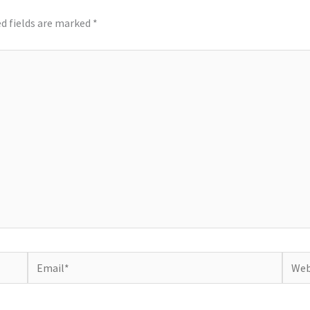
d fields are marked
*
Email*
Websi